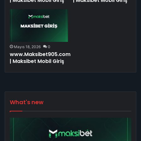
| Maksibet Mobil Giriş
| Maksibet Mobil Giriş
Mayıs 18, 2026
0
www.Maksibet905.com
| Maksibet Mobil Giriş
What's new