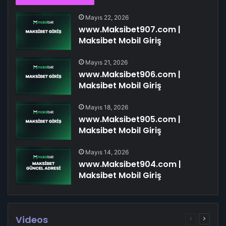
Mayıs 22, 2026
www.Maksibet907.com |
Maksibet Mobil Giriş
Mayıs 21, 2026
www.Maksibet906.com |
Maksibet Mobil Giriş
Mayıs 18, 2026
www.Maksibet905.com |
Maksibet Mobil Giriş
Mayıs 14, 2026
www.Maksibet904.com |
Maksibet Mobil Giriş
Videos
Önceki
Sonrak