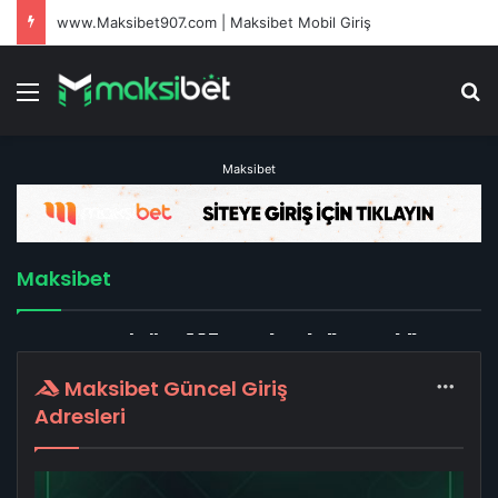
www.Maksibet907.com | Maksibet Mobil Giriş
Menü
Ar
Maksibet
Maksibet
Haziran 3, 2026
Mayıs 22, 2026
Mayıs 21, 2026
Mayıs 18, 2026
Mayıs 14, 2026
www.Maksibet908.com | Maksibet Mobil
www.Maksibet907.com | Maksibet Mobil
www.Maksibet906.com | Maksibet Mobil
www.Maksibet905.com | Maksibet Mobil
www.Maksibet904.com | Maksibet Mobil
Giriş
Giriş
Giriş
Giriş
Giriş
Maksibet
Maksibet
Maksibet
Maksibet
Maksibet
Maksibet Güncel Giriş
More
Adresleri