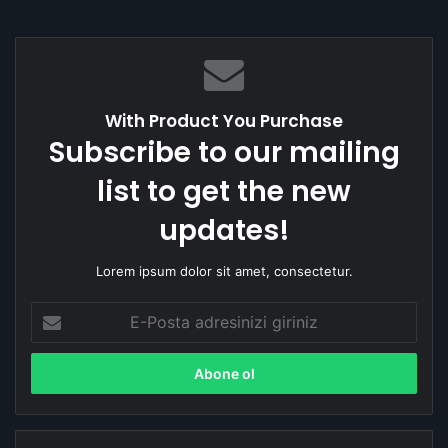
With Product You Purchase
Subscribe to our mailing
list to get the new
updates!
Lorem ipsum dolor sit amet, consectetur.
E-
Posta
adresinizi
giriniz