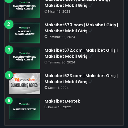
Maksibet Mobil Giriş
Nisan 13, 2023
Maksibet670.com | Maksibet Giriş |
Maksibet Mobil Giriş
Temmuz 22, 2024
Maksibet672.com | Maksibet Giriş |
Maksibet Mobil Giriş
Temmuz 30, 2024
Maksibet623.com | Maksibet Giriş |
Maksibet Mobil Giriş
Şubat 1, 2024
Maksibet Destek
Kasım 15, 2022