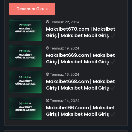
Devamını Oku »
Temmuz 22, 2024
Maksibet670.com | Maksibet
Giriş | Maksibet Mobil Giriş
Temmuz 19, 2024
Maksibet669.com | Maksibet
Giriş | Maksibet Mobil Giriş
Temmuz 16, 2024
Maksibet668.com | Maksibet
Giriş | Maksibet Mobil Giriş
Temmuz 14, 2024
Maksibet667.com | Maksibet
Giriş | Maksibet Mobil Giriş