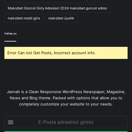
Maksibet Güncel Giriş Adresleri 2024 maksibet guncel adres
maksibet mobil giris
maksibet üyelik
Follow us
Error Can not Get Posts, Incorrect account info.
Jannah is a Clean Responsive WordPress Newspaper, Magazine,
News and Blog theme. Packed with options that allow you to
completely customize your website to your needs.
E-
Posta
adresinizi