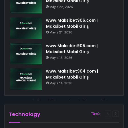
Maksibet Mobil Giriş
Mayıs 22, 2026
www.Maksibet906.com |
Maksibet Mobil Giriş
Mayıs 21, 2026
www.Maksibet905.com |
Maksibet Mobil Giriş
Mayıs 18, 2026
www.Maksibet904.com |
Maksibet Mobil Giriş
Mayıs 14, 2026
Haziran 3, 2026
Mayıs 22, 2026
www.Maksibet908.com | Maksibet Mobil
www.Maksibet907.com | Maksibet Mobil
Giriş
Giriş
Maksibet
Maksibet
Technology
Önceki
Sonrak
Tümü
sayfa
sayfa