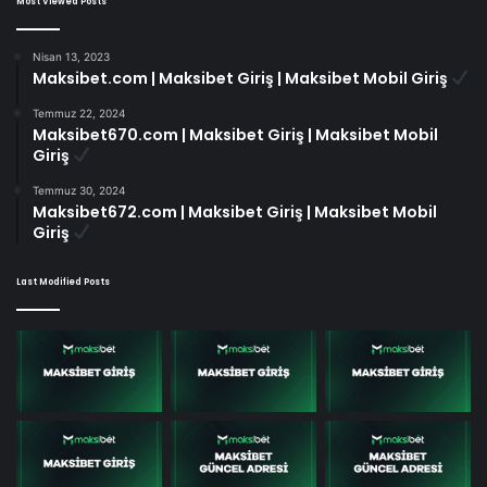
Most Viewed Posts
Nisan 13, 2023
Maksibet.com | Maksibet Giriş | Maksibet Mobil Giriş
Temmuz 22, 2024
Maksibet670.com | Maksibet Giriş | Maksibet Mobil
Giriş
Temmuz 30, 2024
Maksibet672.com | Maksibet Giriş | Maksibet Mobil
Giriş
Last Modified Posts