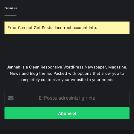
Follow us
Error Can not Get Posts, Incorrect account info.
Jannah is a Clean Responsive WordPress Newspaper, Magazine,
News and Blog theme. Packed with options that allow you to
completely customize your website to your needs.
E-
Posta
adresinizi
giriniz