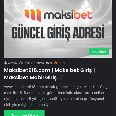
Maksibet
admin
Ocak 20, 2024
0
1.163
Maksibet618.com | Maksibet Giriş |
Maksibet Mobil Giriş
www.maksibet618.com olarak güncellenmiştir. Maksibet Giriş
maksibet618.com olarak güncellenmiştir. uluslararası online
oyun alanında 5 yılı aşkın tecrübeye sahip olan profesyonel
ekibiyle müşterilerine en iyi…
Devamını Oku »