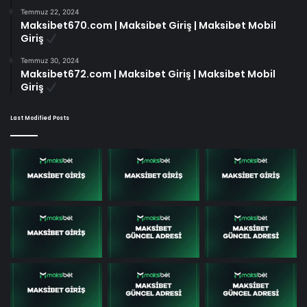
Temmuz 22, 2024
Maksibet670.com | Maksibet Giriş | Maksibet Mobil
Giriş
Temmuz 30, 2024
Maksibet672.com | Maksibet Giriş | Maksibet Mobil
Giriş
Last Modified Posts