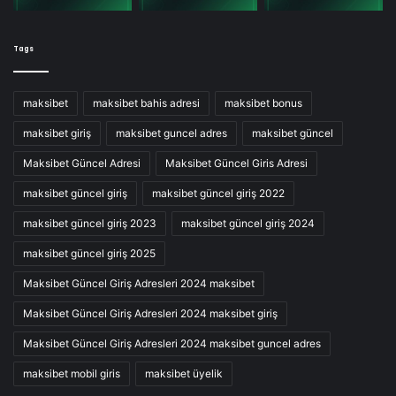
Tags
maksibet
maksibet bahis adresi
maksibet bonus
maksibet giriş
maksibet guncel adres
maksibet güncel
Maksibet Güncel Adresi
Maksibet Güncel Giris Adresi
maksibet güncel giriş
maksibet güncel giriş 2022
maksibet güncel giriş 2023
maksibet güncel giriş 2024
maksibet güncel giriş 2025
Maksibet Güncel Giriş Adresleri 2024 maksibet
Maksibet Güncel Giriş Adresleri 2024 maksibet giriş
Maksibet Güncel Giriş Adresleri 2024 maksibet guncel adres
maksibet mobil giris
maksibet üyelik