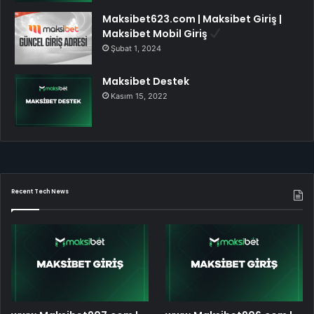
Maksibet623.com | Maksibet Giriş |
Maksibet Mobil Giriş
Şubat 1, 2024
Maksibet Destek
Kasım 15, 2022
Recent Tech News