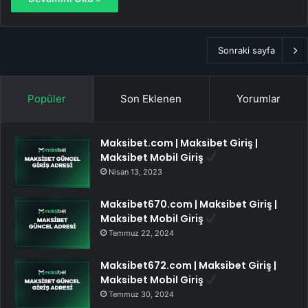
Sonraki sayfa
Popüler
Son Eklenen
Yorumlar
Maksibet.com | Maksibet Giriş |
Maksibet Mobil Giriş
Nisan 13, 2023
Maksibet670.com | Maksibet Giriş |
Maksibet Mobil Giriş
Temmuz 22, 2024
Maksibet672.com | Maksibet Giriş |
Maksibet Mobil Giriş
Temmuz 30, 2024