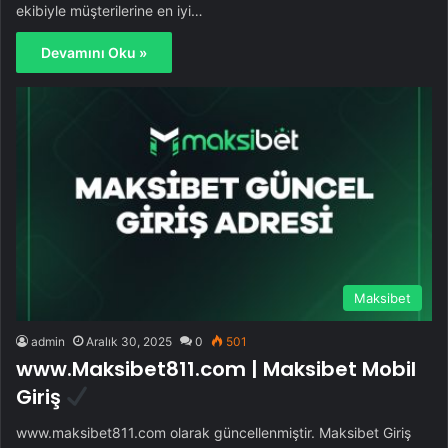
ekibiyle müşterilerine en iyi…
Devamını Oku »
Maksibet
admin
Aralık 30, 2025
0
501
www.Maksibet811.com | Maksibet Mobil
Giriş
www.maksibet811.com olarak güncellenmiştir. Maksibet Giriş