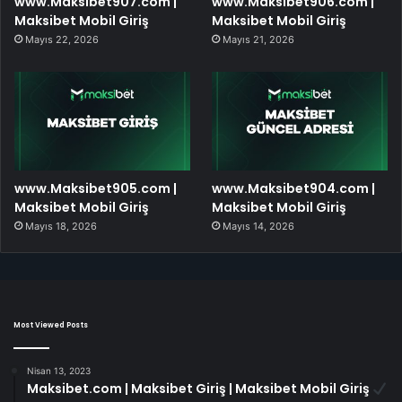
www.Maksibet907.com |
www.Maksibet906.com |
Maksibet Mobil Giriş
Maksibet Mobil Giriş
Mayıs 22, 2026
Mayıs 21, 2026
www.Maksibet905.com |
www.Maksibet904.com |
Maksibet Mobil Giriş
Maksibet Mobil Giriş
Mayıs 18, 2026
Mayıs 14, 2026
Most Viewed Posts
Nisan 13, 2023
Maksibet.com | Maksibet Giriş | Maksibet Mobil Giriş