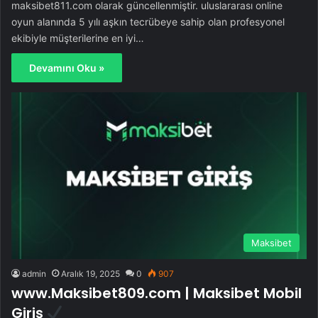
maksibet811.com olarak güncellenmiştir. uluslararası online
oyun alanında 5 yılı aşkın tecrübeye sahip olan profesyonel
ekibiyle müşterilerine en iyi…
Devamını Oku »
Maksibet
admin
Aralık 19, 2025
0
907
www.Maksibet809.com | Maksibet Mobil
Giriş