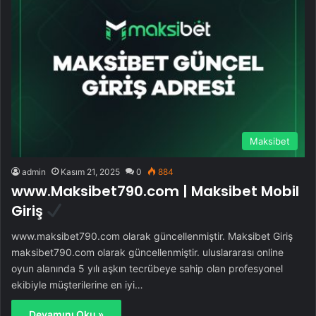
Maksibet
admin
Kasım 21, 2025
0
884
www.Maksibet790.com | Maksibet Mobil
Giriş
www.maksibet790.com olarak güncellenmiştir. Maksibet Giriş
maksibet790.com olarak güncellenmiştir. uluslararası online
oyun alanında 5 yılı aşkın tecrübeye sahip olan profesyonel
ekibiyle müşterilerine en iyi…
Devamını Oku »