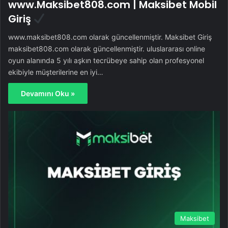
www.Maksibet808.com | Maksibet Mobil
Giriş
www.maksibet808.com olarak güncellenmiştir. Maksibet Giriş
maksibet808.com olarak güncellenmiştir. uluslararası online
oyun alanında 5 yılı aşkın tecrübeye sahip olan profesyonel
ekibiyle müşterilerine en iyi…
Devamını Oku »
Maksibet