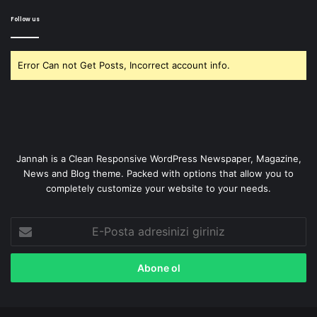
Follow us
Error Can not Get Posts, Incorrect account info.
Jannah is a Clean Responsive WordPress Newspaper, Magazine,
News and Blog theme. Packed with options that allow you to
completely customize your website to your needs.
E-
Posta
adresinizi
giriniz