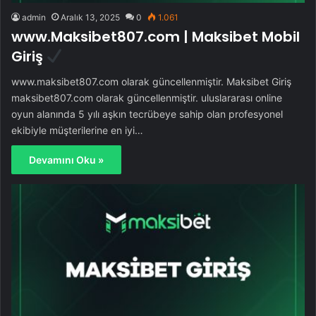
admin
Aralık 13, 2025
0
1.061
www.Maksibet807.com | Maksibet Mobil
Giriş
www.maksibet807.com olarak güncellenmiştir. Maksibet Giriş
maksibet807.com olarak güncellenmiştir. uluslararası online
oyun alanında 5 yılı aşkın tecrübeye sahip olan profesyonel
ekibiyle müşterilerine en iyi…
Devamını Oku »