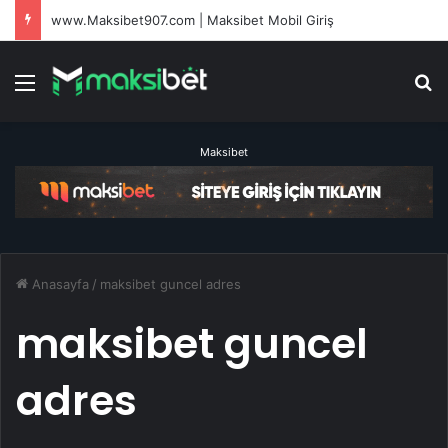
www.Maksibet907.com | Maksibet Mobil Giriş
Menü
Ar
Maksibet
Anasayfa
/
maksibet guncel adres
maksibet guncel
adres