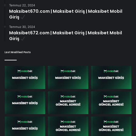
Temmuz 22, 2024
Maksibet670.com | Maksibet Giriş | Maksibet Mobil
Giriş
Temmuz 30, 2024
Maksibet672.com | Maksibet Giriş | Maksibet Mobil
Giriş
Last Modified Posts