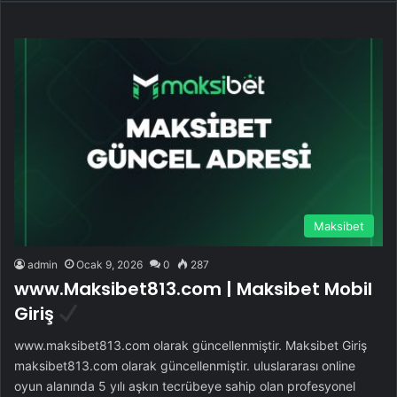
Maksibet
admin
Ocak 9, 2026
0
287
www.Maksibet813.com | Maksibet Mobil
Giriş
www.maksibet813.com olarak güncellenmiştir. Maksibet Giriş
maksibet813.com olarak güncellenmiştir. uluslararası online
oyun alanında 5 yılı aşkın tecrübeye sahip olan profesyonel