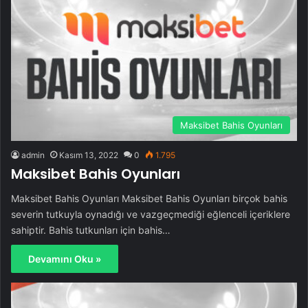
Maksibet Bahis Oyunları
admin
Kasım 13, 2022
0
1.795
Maksibet Bahis Oyunları
Maksibet Bahis Oyunları Maksibet Bahis Oyunları birçok bahis
severin tutkuyla oynadığı ve vazgeçmediği eğlenceli içeriklere
sahiptir. Bahis tutkunları için bahis…
Devamını Oku »