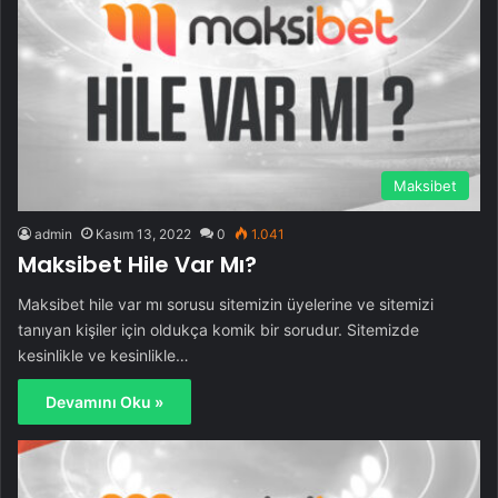
Maksibet
admin
Kasım 13, 2022
0
1.041
Maksibet Hile Var Mı?
Maksibet hile var mı sorusu sitemizin üyelerine ve sitemizi
tanıyan kişiler için oldukça komik bir sorudur. Sitemizde
kesinlikle ve kesinlikle…
Devamını Oku »