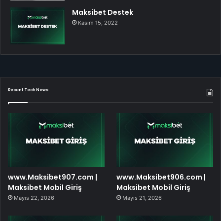
Maksibet Destek
Kasım 15, 2022
Recent Tech News
www.Maksibet907.com |
www.Maksibet906.com |
Maksibet Mobil Giriş
Maksibet Mobil Giriş
Mayıs 22, 2026
Mayıs 21, 2026