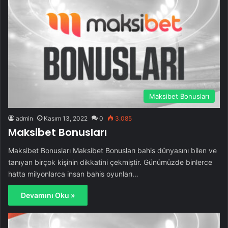
Maksibet Bonusları
admin
Kasım 13, 2022
0
3.085
Maksibet Bonusları
Maksibet Bonusları Maksibet Bonusları bahis dünyasını bilen ve
tanıyan birçok kişinin dikkatini çekmiştir. Günümüzde binlerce
hatta milyonlarca insan bahis oyunları…
Devamını Oku »