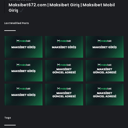
Maksibet672.com | Maksibet Giriş | Maksibet Mobil
Giriş
Last Modified Posts
Tags