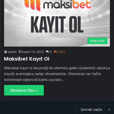
Maksibet
admin
Kasım 13, 2022
0
1.241
Maksibet Kayıt Ol
Maksibet kayıt ol seçeneği ile sitemize gelen üyelerimiz oldukça
büyük avantajlara sahip olmaktadırlar. Sitemizde her hafta
birbirinden eğlenceli bahis oyunları…
Devamını Oku »
Sonraki sayfa