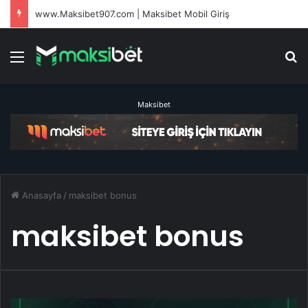
www.Maksibet907.com | Maksibet Mobil Giriş
Menü
Ar
Maksibet
Anasayfa
/
maksibet bonus
maksibet bonus