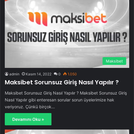
Maksibet
admin
Kasım 14, 2022
0
1.050
Maksibet Sorunsuz Giriş Nasıl Yapılır ?
Maksibet Sorunsuz Giriş Nasıl Yapılır ? Maksibet Sorunsuz Giriş
Nasıl Yapılır gibi enteresan sorular sorun üyelerimize hak
veriyoruz. Çünkü birçok…
Devamını Oku »