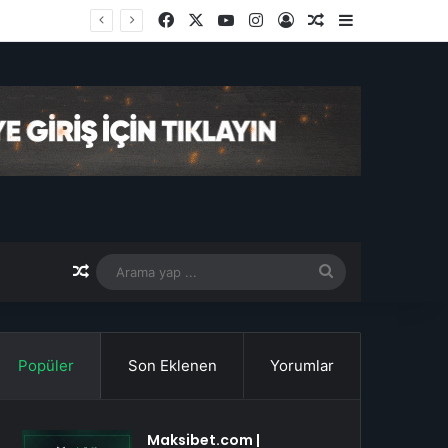
Facebook
X
YouTube
Instagram
Kayıt Ol
Rastgele Makale
Kenar Bölme
Rastgele Makale
Arama
yap
...
Popüler
Son Eklenen
Yorumlar
Maksibet.com |