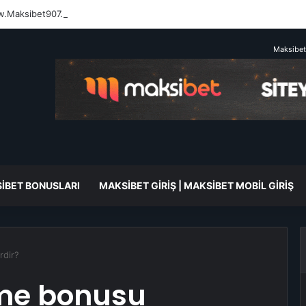
.Maksibet907.com | Maksibet Mobil Giriş
Maksibet
IBET BONUSLARI
MAKSIBET GIRIŞ | MAKSIBET MOBIL GIRIŞ
rdir?
me bonusu