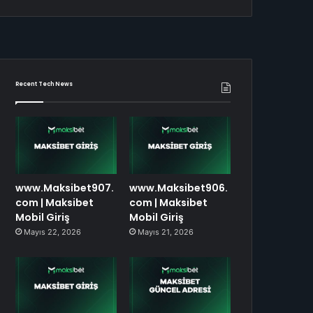
Recent Tech News
www.Maksibet907.
www.Maksibet906.
com | Maksibet
com | Maksibet
Mobil Giriş
Mobil Giriş
Mayıs 22, 2026
Mayıs 21, 2026