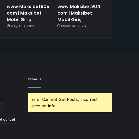
www.Maksibet905.
www.Maksibet904.
com | Maksibet
com | Maksibet
Mobil Giriş
Mobil Giriş
Mayıs 18, 2026
Mayıs 14, 2026
Follow us
i
Error Can not Get Posts, Incorrect
account info.
t güncel