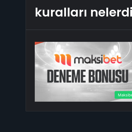
kuralları nelerd
Maksib