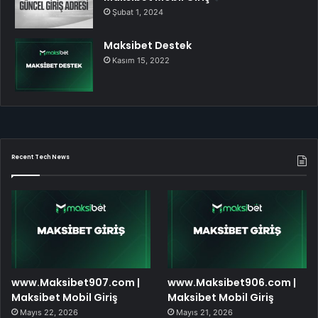
Şubat 1, 2024
Maksibet Destek
Kasım 15, 2022
Recent Tech News
www.Maksibet907.com |
www.Maksibet906.com |
Maksibet Mobil Giriş
Maksibet Mobil Giriş
Mayıs 22, 2026
Mayıs 21, 2026