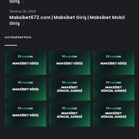
Giriş
Temmuz 30, 2024
Maksibet672.com | Maksibet Giriş | Maksibet Mobil
Giriş
Last Modified Posts