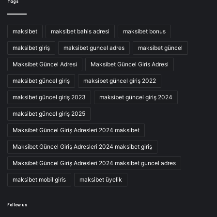
Tags
maksibet
maksibet bahis adresi
maksibet bonus
maksibet giriş
maksibet guncel adres
maksibet güncel
Maksibet Güncel Adresi
Maksibet Güncel Giris Adresi
maksibet güncel giriş
maksibet güncel giriş 2022
maksibet güncel giriş 2023
maksibet güncel giriş 2024
maksibet güncel giriş 2025
Maksibet Güncel Giriş Adresleri 2024 maksibet
Maksibet Güncel Giriş Adresleri 2024 maksibet giriş
Maksibet Güncel Giriş Adresleri 2024 maksibet guncel adres
maksibet mobil giris
maksibet üyelik
Follow us