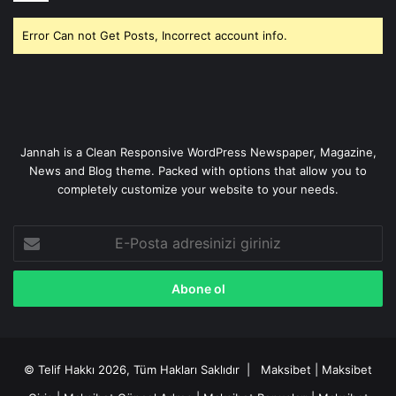
Error Can not Get Posts, Incorrect account info.
Jannah is a Clean Responsive WordPress Newspaper, Magazine,
News and Blog theme. Packed with options that allow you to
completely customize your website to your needs.
E-
Posta
adresinizi
giriniz
© Telif Hakkı 2026, Tüm Hakları Saklıdır |
Maksibet
|
Maksibet