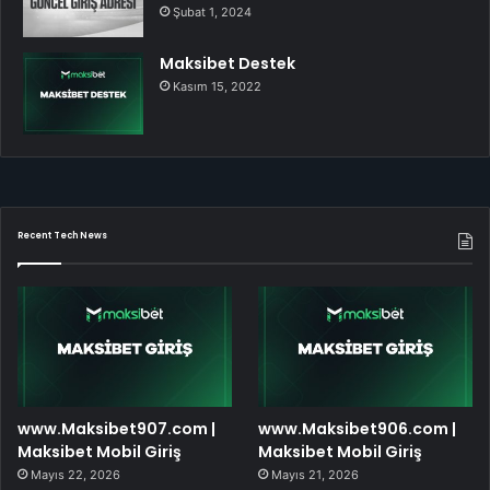
Şubat 1, 2024
Maksibet Destek
Kasım 15, 2022
Recent Tech News
www.Maksibet907.com |
www.Maksibet906.com |
Maksibet Mobil Giriş
Maksibet Mobil Giriş
Mayıs 22, 2026
Mayıs 21, 2026