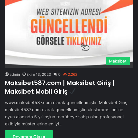
Maksibet
admin
Ekim 13, 2023
0
2.262
Maksibet587.com | Maksibet Giriş |
Maksibet Mobil Giriş
www.maksibet587.com olarak güncellenmiştir. Maksibet Giriş
maksibet587.com olarak güncellenmiştir. uluslararası online
oyun alanında 5 yılı aşkın tecrübeye sahip olan profesyonel
ekibiyle müşterilerine en iyi…
Devamını Oku »