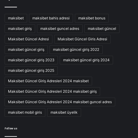
maksibet
maksibet bahis adresi
maksibet bonus
maksibet giriş
maksibet guncel adres
maksibet güncel
Maksibet Güncel Adresi
Maksibet Güncel Giris Adresi
maksibet güncel giriş
maksibet güncel giriş 2022
maksibet güncel giriş 2023
maksibet güncel giriş 2024
maksibet güncel giriş 2025
Maksibet Güncel Giriş Adresleri 2024 maksibet
Maksibet Güncel Giriş Adresleri 2024 maksibet giriş
Maksibet Güncel Giriş Adresleri 2024 maksibet guncel adres
maksibet mobil giris
maksibet üyelik
Follow us