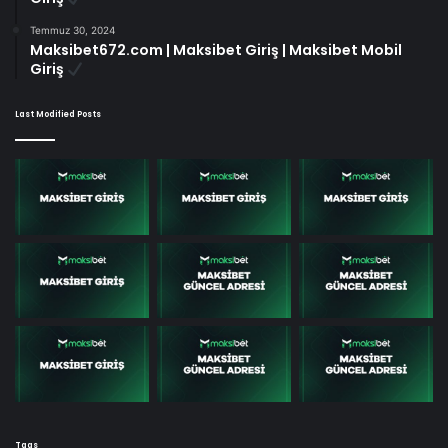
Temmuz 30, 2024
Maksibet672.com | Maksibet Giriş | Maksibet Mobil
Giriş
Last Modified Posts
Tags