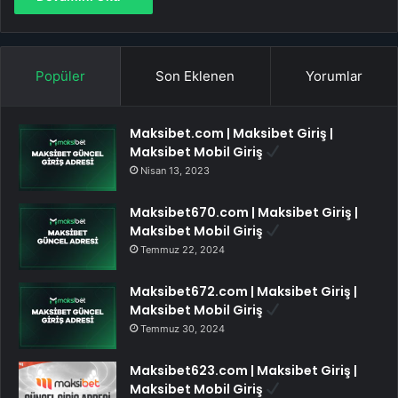
Popüler
Son Eklenen
Yorumlar
Maksibet.com | Maksibet Giriş |
Maksibet Mobil Giriş
Nisan 13, 2023
Maksibet670.com | Maksibet Giriş |
Maksibet Mobil Giriş
Temmuz 22, 2024
Maksibet672.com | Maksibet Giriş |
Maksibet Mobil Giriş
Temmuz 30, 2024
Maksibet623.com | Maksibet Giriş |
Maksibet Mobil Giriş