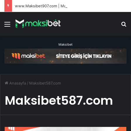
www.Maksibet907.com | Maksibet Mobil Giriş
Menü
Ar
Maksibet
Anasayfa
/
Maksibet587.com
Maksibet587.com