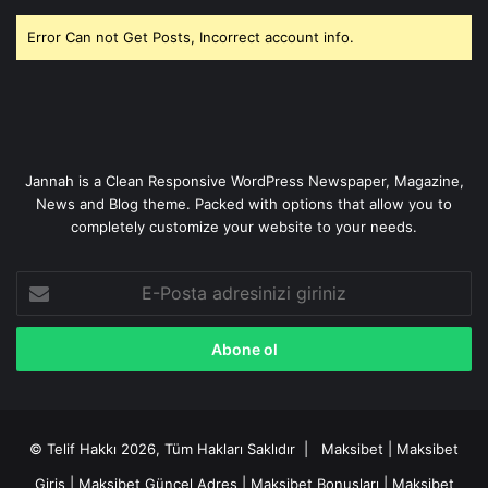
Error Can not Get Posts, Incorrect account info.
Jannah is a Clean Responsive WordPress Newspaper, Magazine,
News and Blog theme. Packed with options that allow you to
completely customize your website to your needs.
E-
Posta
adresinizi
giriniz
© Telif Hakkı 2026, Tüm Hakları Saklıdır |
Maksibet
|
Maksibet
Giriş
|
Maksibet Güncel Adres
|
Maksibet Bonusları
|
Maksibet