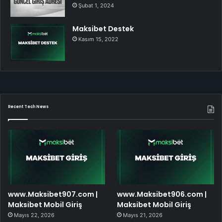
Şubat 1, 2024
Maksibet Destek
Kasım 15, 2022
Recent Tech News
www.Maksibet907.com |
www.Maksibet906.com |
Maksibet Mobil Giriş
Maksibet Mobil Giriş
Mayıs 22, 2026
Mayıs 21, 2026