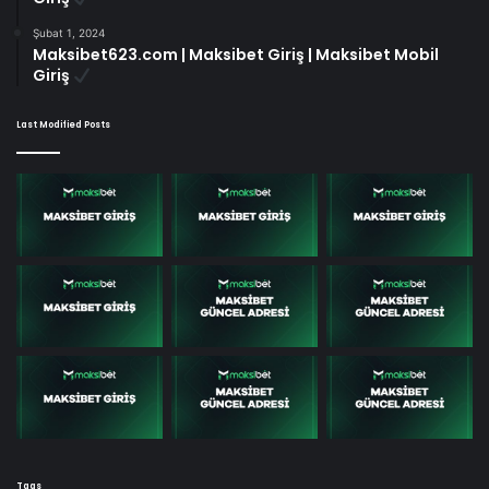
Şubat 1, 2024
Maksibet623.com | Maksibet Giriş | Maksibet Mobil
Giriş
Last Modified Posts
Tags