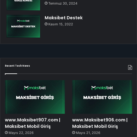
Temmuz 30, 2024
Maksibet Destek
Kasım 15, 2022
Recent Tech News
www.Maksibet907.com |
www.Maksibet906.com |
Maksibet Mobil Giriş
Maksibet Mobil Giriş
Mayıs 22, 2026
Mayıs 21, 2026