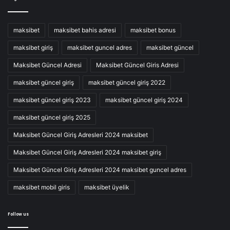
maksibet
maksibet bahis adresi
maksibet bonus
maksibet giriş
maksibet guncel adres
maksibet güncel
Maksibet Güncel Adresi
Maksibet Güncel Giris Adresi
maksibet güncel giriş
maksibet güncel giriş 2022
maksibet güncel giriş 2023
maksibet güncel giriş 2024
maksibet güncel giriş 2025
Maksibet Güncel Giriş Adresleri 2024 maksibet
Maksibet Güncel Giriş Adresleri 2024 maksibet giriş
Maksibet Güncel Giriş Adresleri 2024 maksibet guncel adres
maksibet mobil giris
maksibet üyelik
Follow us