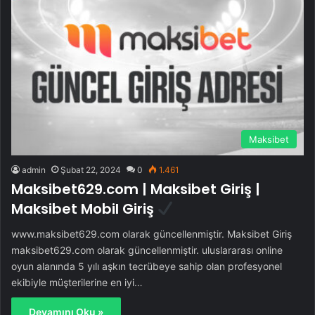
Maksibet
admin
Şubat 22, 2024
0
1.461
Maksibet629.com | Maksibet Giriş |
Maksibet Mobil Giriş
www.maksibet629.com olarak güncellenmiştir. Maksibet Giriş
maksibet629.com olarak güncellenmiştir. uluslararası online
oyun alanında 5 yılı aşkın tecrübeye sahip olan profesyonel
ekibiyle müşterilerine en iyi…
Devamını Oku »