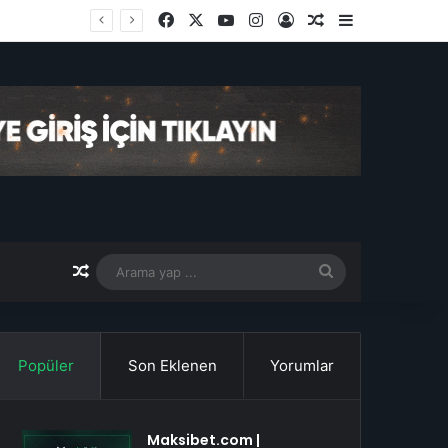
Facebook
X
YouTube
Instagram
Kayıt Ol
Rastgele Makale
Kenar Bölme
Rastgele Makale
Arama
yap
...
Popüler
Son Eklenen
Yorumlar
Maksibet.com |