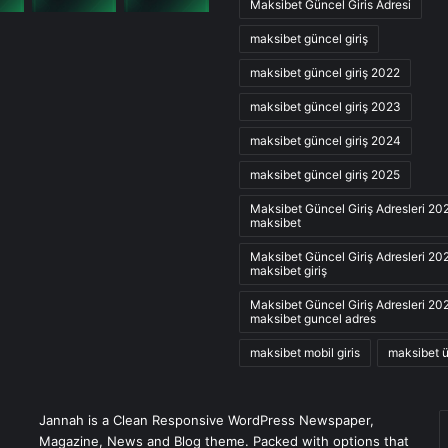
Maksibet Güncel Giris Adresi
maksibet güncel giriş
maksibet güncel giriş 2022
maksibet güncel giriş 2023
maksibet güncel giriş 2024
maksibet güncel giriş 2025
Maksibet Güncel Giriş Adresleri 20
maksibet
Maksibet Güncel Giriş Adresleri 20
maksibet giriş
Maksibet Güncel Giriş Adresleri 20
maksibet guncel adres
maksibet mobil giris
maksibet ü
E
Jannah is a Clean Responsive WordPress Newspaper,
P
Magazine, News and Blog theme. Packed with options that