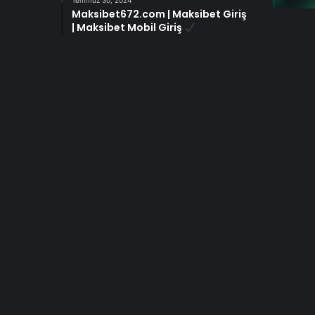
Temmuz 30, 2024
Maksibet672.com | Maksibet Giriş
| Maksibet Mobil Giriş