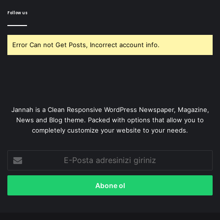
Follow us
Error Can not Get Posts, Incorrect account info.
Jannah is a Clean Responsive WordPress Newspaper, Magazine,
News and Blog theme. Packed with options that allow you to
completely customize your website to your needs.
E-
Posta
adresinizi
giriniz