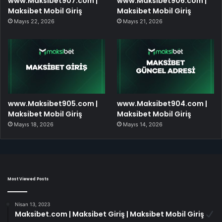
www.Maksibet907.com |
www.Maksibet906.com |
Maksibet Mobil Giriş
Maksibet Mobil Giriş
Mayıs 22, 2026
Mayıs 21, 2026
www.Maksibet905.com |
www.Maksibet904.com |
Maksibet Mobil Giriş
Maksibet Mobil Giriş
Mayıs 18, 2026
Mayıs 14, 2026
Most Viewed Posts
Nisan 13, 2023
Maksibet.com | Maksibet Giriş | Maksibet Mobil Giriş