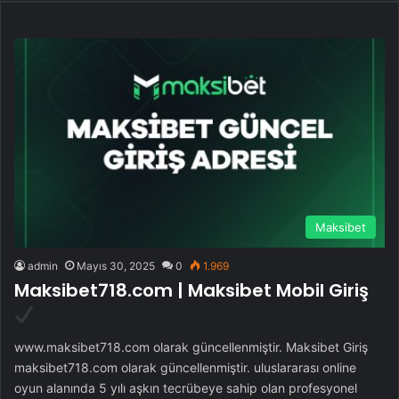
Maksibet
admin
Mayıs 30, 2025
0
1.969
Maksibet718.com | Maksibet Mobil Giriş
www.maksibet718.com olarak güncellenmiştir. Maksibet Giriş
maksibet718.com olarak güncellenmiştir. uluslararası online
oyun alanında 5 yılı aşkın tecrübeye sahip olan profesyonel