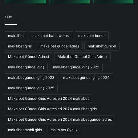
Tags
maksibet
maksibet bahis adresi
maksibet bonus
maksibet giriş
maksibet guncel adres
maksibet güncel
Maksibet Güncel Adresi
Maksibet Güncel Giris Adresi
maksibet güncel giriş
maksibet güncel giriş 2022
maksibet güncel giriş 2023
maksibet güncel giriş 2024
maksibet güncel giriş 2025
Maksibet Güncel Giriş Adresleri 2024 maksibet
Maksibet Güncel Giriş Adresleri 2024 maksibet giriş
Maksibet Güncel Giriş Adresleri 2024 maksibet guncel adres
maksibet mobil giris
maksibet üyelik