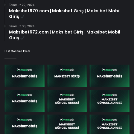
Temmuz 22, 2024
Maksibet670.com | Maksibet Giriş | Maksibet Mobil
Giriş
Temmuz 30, 2024
Maksibet672.com | Maksibet Giriş | Maksibet Mobil
Giriş
Last Modified Posts