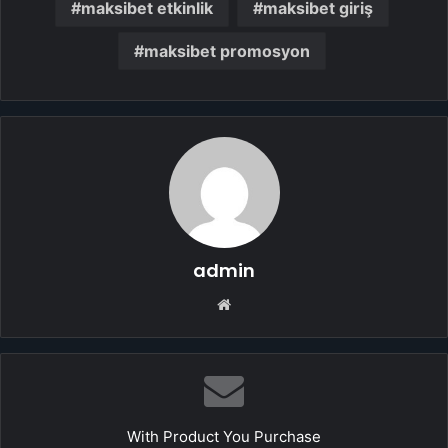
maksibet etkinlik
maksibet giriş
maksibet promosyon
admin
Web
sitesi
With Product You Purchase