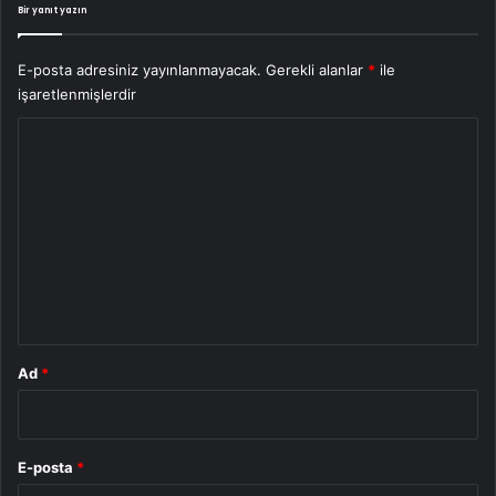
Bir yanıt yazın
E-posta adresiniz yayınlanmayacak.
Gerekli alanlar
*
ile
işaretlenmişlerdir
Y
o
r
u
m
*
Ad
*
E-posta
*