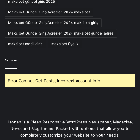
maksibet güncel giriş 2025
Maksibet Güncel Giriş Adresleri 2024 maksibet
Maksibet Güncel Giriş Adresleri 2024 maksibet giriş
Maksibet Güncel Giriş Adresleri 2024 maksibet guncel adres
maksibet mobil giris
maksibet üyelik
Follow us
Error Can not Get Posts, Incorrect account info.
Jannah is a Clean Responsive WordPress Newspaper, Magazine,
News and Blog theme. Packed with options that allow you to
completely customize your website to your needs.