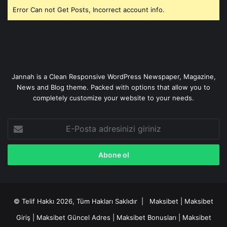
Error Can not Get Posts, Incorrect account info.
Jannah is a Clean Responsive WordPress Newspaper, Magazine,
News and Blog theme. Packed with options that allow you to
completely customize your website to your needs.
E-
Posta
adresinizi
giriniz
© Telif Hakkı 2026, Tüm Hakları Saklıdır |
Maksibet
|
Maksibet
Giriş
|
Maksibet Güncel Adres
|
Maksibet Bonusları
|
Maksibet