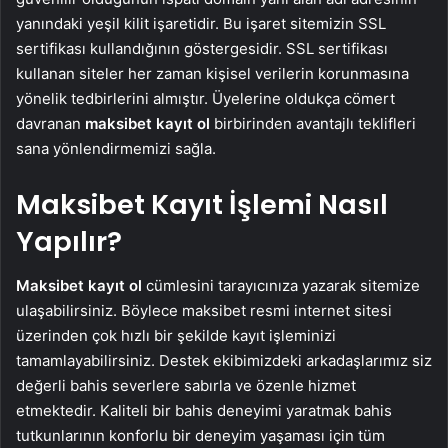
yanındaki yeşil kilit işaretidir. Bu işaret sitemizin SSL
sertifikası kullandığının göstergesidir. SSL sertifikası
kullanan siteler her zaman kişisel verilerin korunmasına
yönelik tedbirlerini almıştır. Üyelerine oldukça cömert
davranan
maksibet kayıt ol
birbirinden avantajlı teklifleri
sana yönlendirmemizi sağla.
Maksibet Kayıt İşlemi Nasıl
Yapılır?
Maksibet kayıt ol
cümlesini tarayıcınıza yazarak sitemize
ulaşabilirsiniz. Böylece maksibet resmi internet sitesi
üzerinden çok hızlı bir şekilde kayıt işleminizi
tamamlayabilirsiniz. Destek ekibimizdeki arkadaşlarımız siz
değerli bahis severlere sabırla ve özenle hizmet
etmektedir. Kaliteli bir bahis deneyimi yaratmak bahis
tutkunlarının konforlu bir deneyim yaşaması için tüm