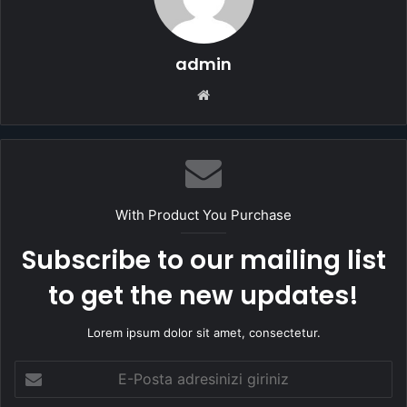
admin
Web
sitesi
With Product You Purchase
Subscribe to our mailing list
to get the new updates!
Lorem ipsum dolor sit amet, consectetur.
E-
Posta
adresinizi