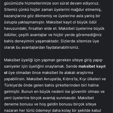
gücümüzle hizmetlerimize son sürat devam ediyoruz.
Sitemiz çünkü hiçbir zaman üyelerini mağdur etmemiş,
kazançlarına göz dikmemiş ve üyelerine asla yanlış bir
üslupla yaklaşmamıştır. Maksibet kayıt ol büyük ödül
havuzundaki, fırsatları elde et. Maksibet üyelerine büyük
ödüller, çeşitli avantajlar ve hiçbir yerde göremediğiniz
bahis deneyimini yaşamaktadır. Sizlerde sitemize üye
olarak bu avantajlardan faydalanabilirsiniz.
Maksibet üyeliği için yapman gereken siteye giriş yapıp
saniyeler için üyeliğini onaylamak. Sende
maksibet kayıt
ol
üye olmadan önce maksibet ile alakalı araştırma
yapabilirsin. Maksibet Avrupa’da, Kıbrıs’ta, Kıyı ülkeleri ve
Türkiye’de önde gelen bahis şirketlerinden biri haline
gelmiştir. Bunun en büyük nedeni ise güvenilir olması ve
yeni üyelerine birçok avantaj sunmasıdır. Maksibet
deneme bonusu ve hoş geldin bonusu birçok siteye
nazaran her türlü ödemeyi daha kolay bir şekilde kabul