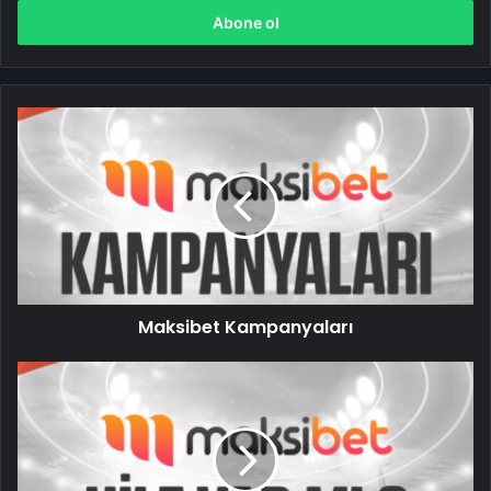
giriniz
Maksibet
Kampanyaları
Maksibet Kampanyaları
Maksibet
Hile
Var
Mı?