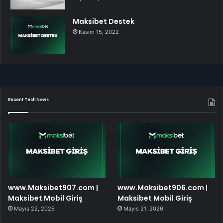
Maksibet Destek
Kasım 15, 2022
Recent Tech News
www.Maksibet907.com |
www.Maksibet906.com |
Maksibet Mobil Giriş
Maksibet Mobil Giriş
Mayıs 22, 2026
Mayıs 21, 2026