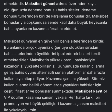
etmektedir.
Maksibet güncel adresi
üzerinden kayıt
olduğunuzda deneme bonusu bahis siteleri deneme
bonusu türlerinden biri de karşılama bonuslarıdır. Maksibet
bonuslarıyla coşkumuza sende katıl daha büyük heyecanla
bahis oyunlarını kazanma fırsatını elde et.
Maksibet dünyanın en güvenilir bahis sitelerinden biridir.
Bu anlamda birçok üyemiz diğer üye oldukları sıradan
bahis sitelerinden üyeliklerini iptal ederek bizleri tercih
etmektedirler. Maksibetin yüksek oranlı bahisleriyle
kazancınızı yükseltebilirsiniz. Günümüzde kullanıcılarına
geniş bahis oyunu alternatifi sunan platformlar daha fazla
kullanıcıya hitap ediyor. Kazanma şansını yükselt. Sitemiz
kullanıcılarına belirli dönemlerde yaptıkları bahisler için
çeşitli fırsatlar ve bonuslar sunmaktadır.
Maksibet kayıt ol
VİP ödülleri kazanma şansını yakala. Her hafta farklı bir
promosyon ve büyük çekilişleri kazanma şansını maksibet
ile yakalayabilirsin.