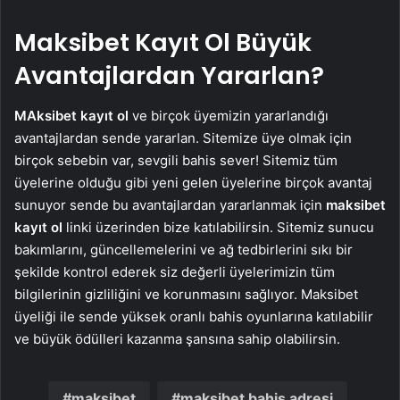
Maksibet Kayıt Ol Büyük
Avantajlardan Yararlan?
MAksibet kayıt ol
ve birçok üyemizin yararlandığı
avantajlardan sende yararlan. Sitemize üye olmak için
birçok sebebin var, sevgili bahis sever! Sitemiz tüm
üyelerine olduğu gibi yeni gelen üyelerine birçok avantaj
sunuyor sende bu avantajlardan yararlanmak için
maksibet
kayıt ol
linki üzerinden bize katılabilirsin. Sitemiz sunucu
bakımlarını, güncellemelerini ve ağ tedbirlerini sıkı bir
şekilde kontrol ederek siz değerli üyelerimizin tüm
bilgilerinin gizliliğini ve korunmasını sağlıyor. Maksibet
üyeliği ile sende yüksek oranlı bahis oyunlarına katılabilir
ve büyük ödülleri kazanma şansına sahip olabilirsin.
maksibet
maksibet bahis adresi