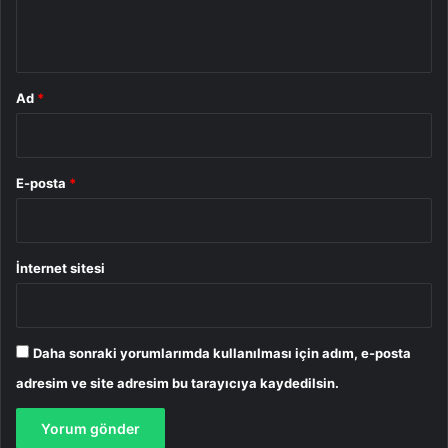
m
*
Ad
*
E-posta
*
İnternet sitesi
Daha sonraki yorumlarımda kullanılması için adım, e-posta
adresim ve site adresim bu tarayıcıya kaydedilsin.