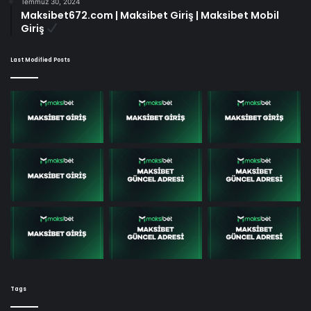
Temmuz 30, 2024
Maksibet672.com | Maksibet Giriş | Maksibet Mobil
Giriş
Last Modified Posts
Tags