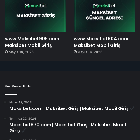
www.Maksibet905.com |
www.Maksibet904.com |
Maksibet Mobil Giriş
Maksibet Mobil Giriş
Mayıs 18, 2026
Mayıs 14, 2026
Most Viewed Posts
Nisan 13, 2023
Maksibet.com | Maksibet Giriş | Maksibet Mobil Giriş
Temmuz 22, 2024
Maksibet670.com | Maksibet Giriş | Maksibet Mobil
Giriş