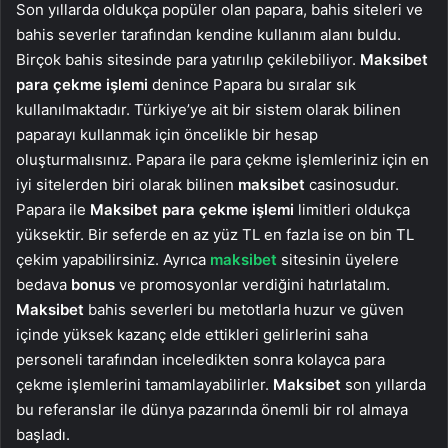
Son yıllarda oldukça popüler olan papara, bahis siteleri ve
bahis severler tarafından kendine kullanım alanı buldu.
Birçok bahis sitesinde para yatırılıp çekilebiliyor.
Maksibet
para çekme işlemi
denince Papara bu sıralar sık
kullanılmaktadır. Türkiye’ye ait bir sistem olarak bilinen
paparayı kullanmak için öncelikle bir hesap
oluşturmalısınız. Papara ile para çekme işlemleriniz için en
iyi sitelerden biri olarak bilinen
maksibet
casinosudur.
Papara ile
Maksibet para çekme işlemi
limitleri oldukça
yüksektir. Bir seferde en az yüz TL en fazla ise on bin TL
çekim yapabilirsiniz. Ayrıca
maksibet
sitesinin üyelere
bedava
bonus
ve promosyonlar verdiğini hatırlatalım.
Maksibet
bahis severleri bu metotlarla huzur ve güven
içinde yüksek kazanç elde ettikleri gelirlerini saha
personeli tarafından inceledikten sonra kolayca para
çekme işlemlerini tamamlayabilirler.
Maksibet
son yıllarda
bu referanslar ile dünya pazarında önemli bir rol almaya
başladı.