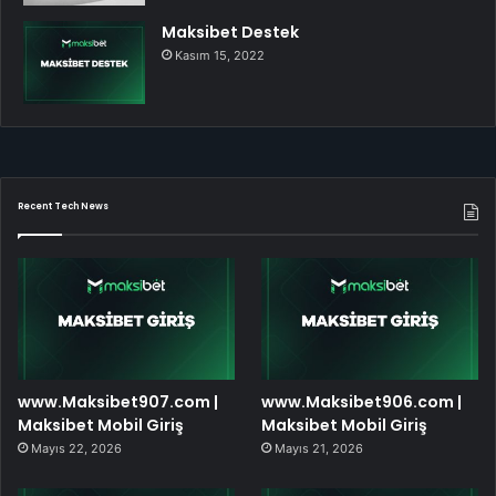
Maksibet Destek
Kasım 15, 2022
Recent Tech News
www.Maksibet907.com |
www.Maksibet906.com |
Maksibet Mobil Giriş
Maksibet Mobil Giriş
Mayıs 22, 2026
Mayıs 21, 2026