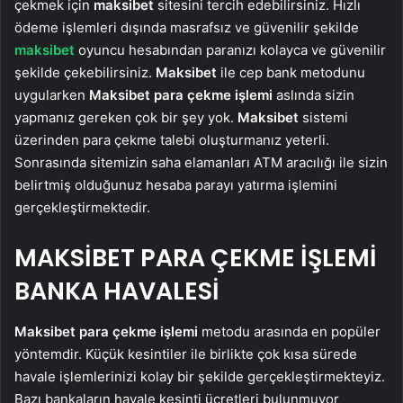
çekmek için
maksibet
sitesini tercih edebilirsiniz. Hızlı
ödeme işlemleri dışında masrafsız ve güvenilir şekilde
maksibet
oyuncu hesabından paranızı kolayca ve güvenilir
şekilde çekebilirsiniz.
Maksibet
ile cep bank metodunu
uygularken
Maksibet para çekme işlemi
aslında sizin
yapmanız gereken çok bir şey yok.
Maksibet
sistemi
üzerinden para çekme talebi oluşturmanız yeterli.
Sonrasında sitemizin saha elamanları ATM aracılığı ile sizin
belirtmiş olduğunuz hesaba parayı yatırma işlemini
gerçekleştirmektedir.
MAKSİBET PARA ÇEKME İŞLEMİ
BANKA HAVALESİ
Maksibet
para çekme işlemi
metodu arasında en popüler
yöntemdir. Küçük kesintiler ile birlikte çok kısa sürede
havale işlemlerinizi kolay bir şekilde gerçekleştirmekteyiz.
Bazı bankaların havale kesinti ücretleri bulunmuyor