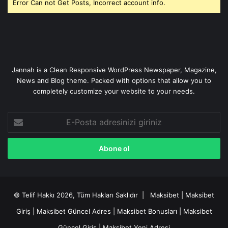
Error Can not Get Posts, Incorrect account info.
Jannah is a Clean Responsive WordPress Newspaper, Magazine,
News and Blog theme. Packed with options that allow you to
completely customize your website to your needs.
E-
Posta
adresinizi
giriniz
© Telif Hakkı 2026, Tüm Hakları Saklıdır |
Maksibet
|
Maksibet
Giriş
|
Maksibet Güncel Adres
|
Maksibet Bonusları
|
Maksibet
Güncel Giriş
|
Maksibet Yeni Adresi