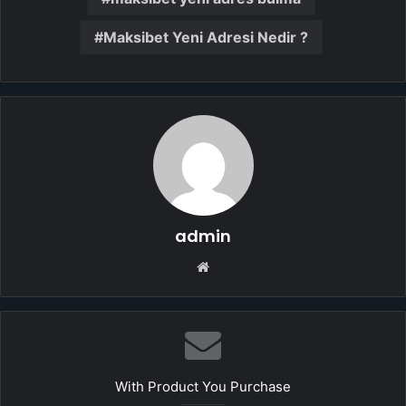
Maksibet Yeni Adresi Nedir ?
admin
Web
sitesi
With Product You Purchase