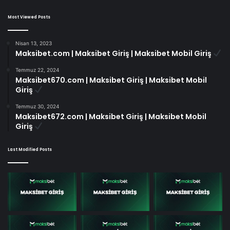
Most Viewed Posts
Nisan 13, 2023
Maksibet.com | Maksibet Giriş | Maksibet Mobil Giriş
Temmuz 22, 2024
Maksibet670.com | Maksibet Giriş | Maksibet Mobil
Giriş
Temmuz 30, 2024
Maksibet672.com | Maksibet Giriş | Maksibet Mobil
Giriş
Last Modified Posts