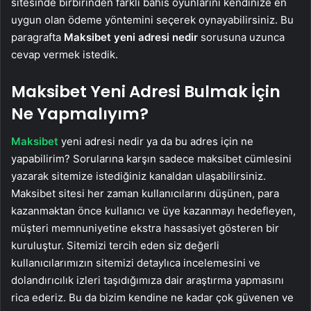
sitesinde birbirinden farklı bahis oyunlarını kendinize en
uygun olan ödeme yöntemini seçerek oynayabilirsiniz. Bu
paragrafta
Maksibet yeni adresi nedir
sorusuna uzunca
cevap vermek istedik.
Maksibet Yeni Adresi Bulmak İçin
Ne Yapmalıyım?
Maksibet
yeni adresi nedir ya da bu adres için ne
yapabilirim? Sorularına karşın sadece maksibet cümlesini
yazarak sitemize istediğiniz kanaldan ulaşabilirsiniz.
Maksibet sitesi her zaman kullanıcılarını düşünen, para
kazanmaktan önce kullanıcı ve üye kazanmayı hedefleyen,
müşteri memnuniyetine ekstra hassasiyet gösteren bir
kuruluştur. Sitemizi tercih eden siz değerli
kullanıcılarımızın sitemizi detaylıca incelemesini ve
dolandırıcılık izleri taşıdığımıza dair araştırma yapmasını
rica ederiz. Bu da bizim kendine ne kadar çok güvenen ve