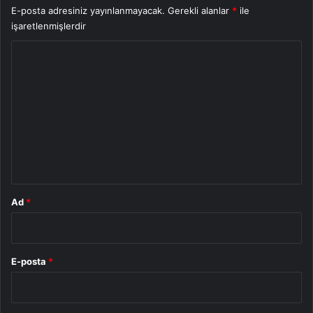
E-posta adresiniz yayınlanmayacak.
Gerekli alanlar
*
ile
işaretlenmişlerdir
Y
o
r
u
m
*
Ad
*
E-posta
*