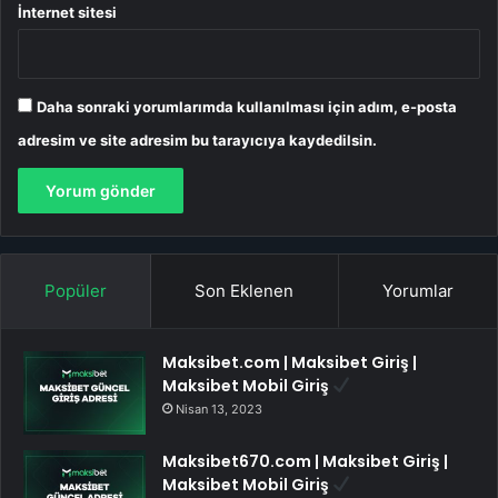
İnternet sitesi
Daha sonraki yorumlarımda kullanılması için adım, e-posta
adresim ve site adresim bu tarayıcıya kaydedilsin.
Popüler
Son Eklenen
Yorumlar
Maksibet.com | Maksibet Giriş |
Maksibet Mobil Giriş
Nisan 13, 2023
Maksibet670.com | Maksibet Giriş |
Maksibet Mobil Giriş