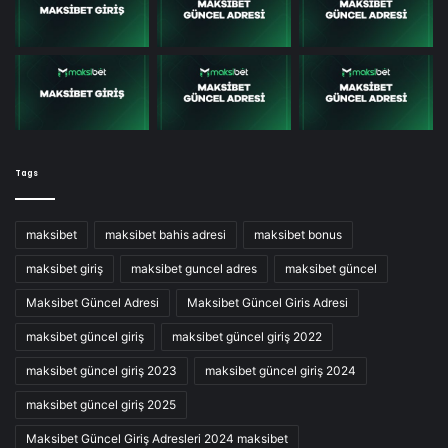
Tags
maksibet
maksibet bahis adresi
maksibet bonus
maksibet giriş
maksibet guncel adres
maksibet güncel
Maksibet Güncel Adresi
Maksibet Güncel Giris Adresi
maksibet güncel giriş
maksibet güncel giriş 2022
maksibet güncel giriş 2023
maksibet güncel giriş 2024
maksibet güncel giriş 2025
Maksibet Güncel Giriş Adresleri 2024 maksibet