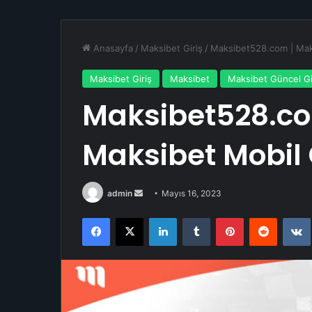
Anasayfa
/
Maksibet Giriş
/
Maksibet528.com | Maks
Maksibet Giriş
Maksibet
Maksibet Güncel Gi
Maksibet528.com
Maksibet Mobil 
Bir
admin
Mayıs 16, 2023
e-
Facebook
X
LinkedIn
Tumblr
Pinterest
Reddit
posta
göndermek