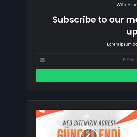
With Pro
Subscribe to our ma
up
Lorem ipsum dol
E-
Posta
adresinizi
giriniz
Maksibet526.com
|
Maksibet
Giriş