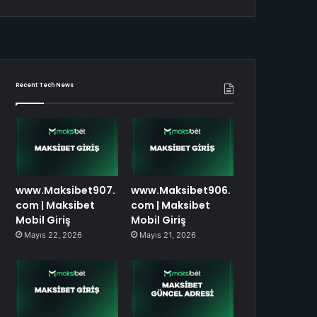
Recent Tech News
www.Maksibet907.
www.Maksibet906.
com | Maksibet
com | Maksibet
Mobil Giriş
Mobil Giriş
Mayıs 22, 2026
Mayıs 21, 2026