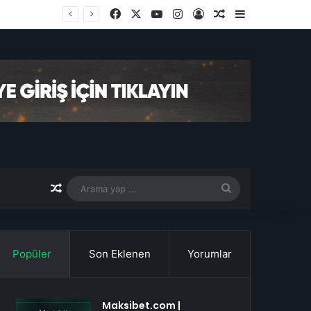
Facebook
X
YouTube
Instagram
Kayıt Ol
Rastgele Makale
Kenar Bölme
Rastgele Makale
Arama
yap
...
Popüler
Son Eklenen
Yorumlar
Maksibet.com |