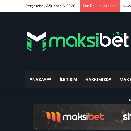
Perşembe, Ağustos 6 2026
Son Dakika Haberleri
www
ANASAYFA
İLETIŞIM
HAKKIMIZDA
MAKS
M