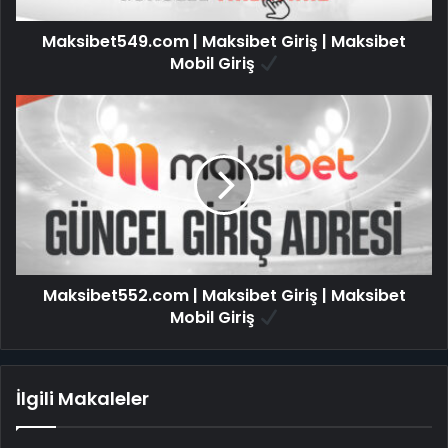
Maksibet549.com | Maksibet Giriş | Maksibet
Mobil Giriş
Maksibet552.com
|
Maksibet
Giriş
|
Maksibet
Mobil
Giriş
Maksibet552.com | Maksibet Giriş | Maksibet
Mobil Giriş
İlgili Makaleler