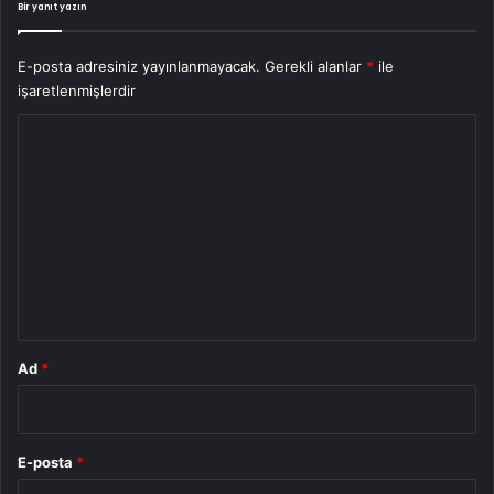
Bir yanıt yazın
E-posta adresiniz yayınlanmayacak.
Gerekli alanlar
*
ile
işaretlenmişlerdir
Y
o
r
u
m
*
Ad
*
E-posta
*