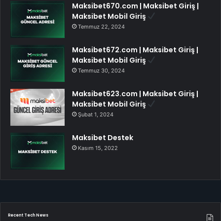
Maksibet670.com | Maksibet Giriş |
Maksibet Mobil Giriş
Temmuz 22, 2024
Maksibet672.com | Maksibet Giriş |
Maksibet Mobil Giriş
Temmuz 30, 2024
Maksibet623.com | Maksibet Giriş |
Maksibet Mobil Giriş
Şubat 1, 2024
Maksibet Destek
Kasım 15, 2022
Recent Tech News