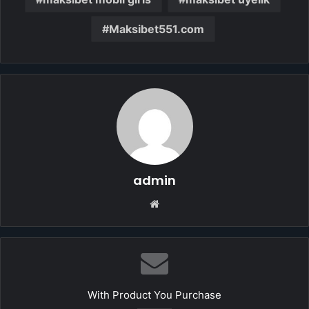
Maksibet551.com
admin
Web
sitesi
With Product You Purchase