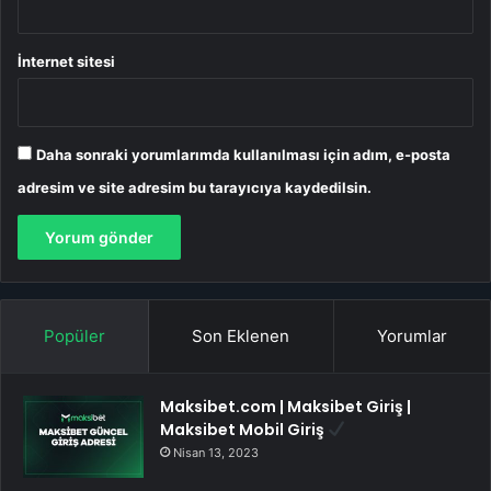
İnternet sitesi
Daha sonraki yorumlarımda kullanılması için adım, e-posta
adresim ve site adresim bu tarayıcıya kaydedilsin.
Popüler
Son Eklenen
Yorumlar
Maksibet.com | Maksibet Giriş |
Maksibet Mobil Giriş
Nisan 13, 2023