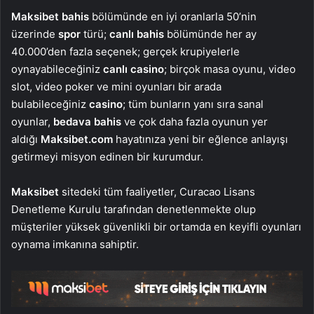
Maksibet
bahis
bölümünde en iyi oranlarla 50’nin
üzerinde
spor
türü;
canlı bahis
bölümünde her ay
40.000’den fazla seçenek; gerçek krupiyelerle
oynayabileceğiniz
canlı casino
; birçok masa oyunu, video
slot, video poker ve mini oyunları bir arada
bulabileceğiniz
casino
; tüm bunların yanı sıra sanal
oyunlar,
bedava bahis
ve çok daha fazla oyunun yer
aldığı
Maksibet.com
hayatınıza yeni bir eğlence anlayışı
getirmeyi misyon edinen bir kurumdur.
Maksibet
sitedeki tüm faaliyetler, Curacao Lisans
Denetleme Kurulu tarafından denetlenmekte olup
müşteriler yüksek güvenlikli bir ortamda en keyifli oyunları
oynama imkanına sahiptir.