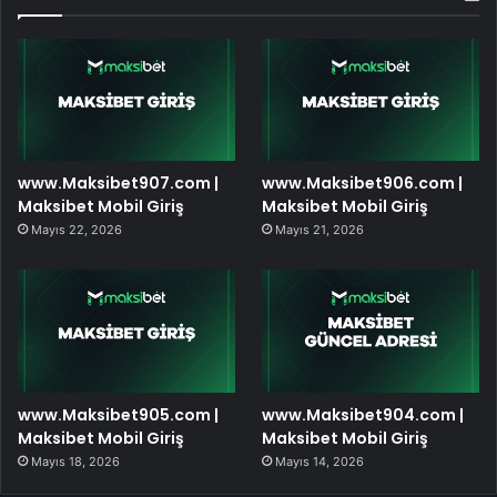
www.Maksibet907.com |
www.Maksibet906.com |
Maksibet Mobil Giriş
Maksibet Mobil Giriş
Mayıs 22, 2026
Mayıs 21, 2026
www.Maksibet905.com |
www.Maksibet904.com |
Maksibet Mobil Giriş
Maksibet Mobil Giriş
Mayıs 18, 2026
Mayıs 14, 2026