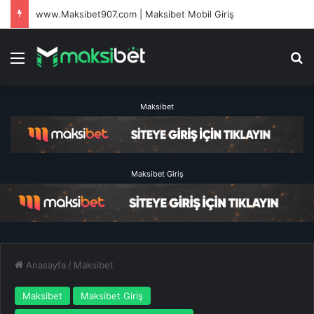
www.Maksibet907.com | Maksibet Mobil Giriş
Menü
Ar
Maksibet
Maksibet Giriş
Anasayfa
/
Maksibet
Maksibet
Maksibet Giriş