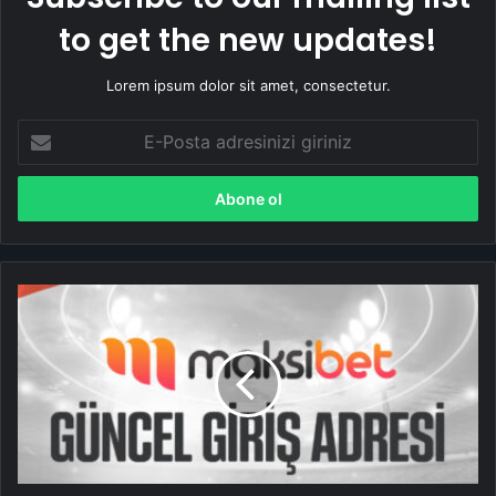
to get the new updates!
Lorem ipsum dolor sit amet, consectetur.
E-
Posta
adresinizi
giriniz
Maksibet574.com
|
Maksibet
Giriş
|
Maksibet
Mobil
Giriş