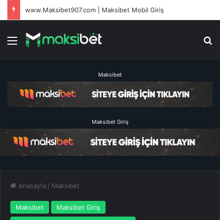
www.Maksibet907.com | Maksibet Mobil Giriş
Menü
Ar
Maksibet
Maksibet Giriş
Anasayfa
/
Maksibet
Maksibet
Maksibet Giriş