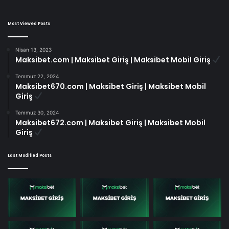
Most Viewed Posts
Nisan 13, 2023
Maksibet.com | Maksibet Giriş | Maksibet Mobil Giriş
Temmuz 22, 2024
Maksibet670.com | Maksibet Giriş | Maksibet Mobil
Giriş
Temmuz 30, 2024
Maksibet672.com | Maksibet Giriş | Maksibet Mobil
Giriş
Last Modified Posts