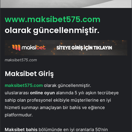
www.maksibet575.com
olarak güncellenmiştir.
maksibet575.com
Maksibet Giriş
maksibet575.com
olarak güncellenmiştir.
uluslararası
online oyun
alanında 5 yılı aşkın tecrübeye
sahip olan profesyonel ekibiyle müşterilerine en iyi
hizmeti sunmayı amaçlayan bir bahis ve eğlence
platformudur.
Maksibet
bahis
bölümünde en iyi oranlarla 50’nin