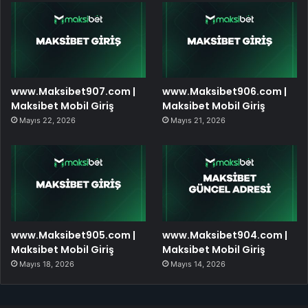
www.Maksibet907.com |
www.Maksibet906.com |
Maksibet Mobil Giriş
Maksibet Mobil Giriş
Mayıs 22, 2026
Mayıs 21, 2026
www.Maksibet905.com |
www.Maksibet904.com |
Maksibet Mobil Giriş
Maksibet Mobil Giriş
Mayıs 18, 2026
Mayıs 14, 2026