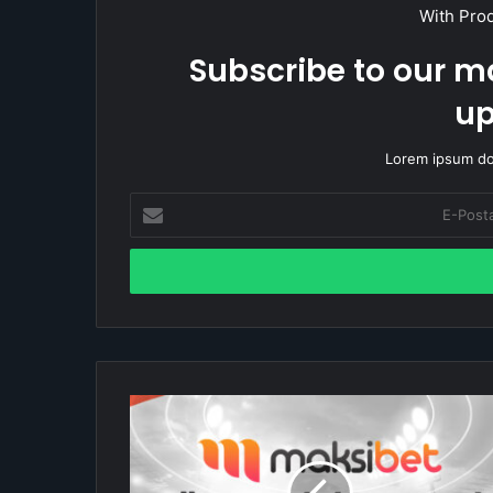
With Pro
Subscribe to our ma
up
Lorem ipsum dol
E-
Posta
adresinizi
giriniz
Maksibet583.com
|
Maksibet
Giriş