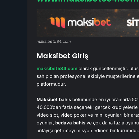
maksibet584.com
Maksibet Giriş
maksibet584.com
olarak güncellenmiştir. ulus
sahip olan profesyonel ekibiyle müşterilerine 
platformudur.
Maksibet
bahis
bölümünde en iyi oranlarla 50
40.000’den fazla seçenek; gerçek krupiyelerle
video slot, video poker ve mini oyunları bir ar
oyunlar,
bedava bahis
ve çok daha fazla oyunu
anlayışı getirmeyi misyon edinen bir kurumdur