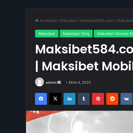
Anasayfa
/
Maksibet
/
Maksibet584.com | Maksibet 
Maksibet
Maksibet Giriş
Maksibet Güncel Gi
Maksibet584.com
| Maksibet Mobil
Bir
admin
Ekim 4, 2023
e-
Facebook
X
LinkedIn
Tumblr
Pinterest
Reddit
posta
göndermek