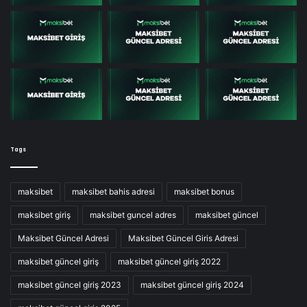
Tags
maksibet
maksibet bahis adresi
maksibet bonus
maksibet giriş
maksibet guncel adres
maksibet güncel
Maksibet Güncel Adresi
Maksibet Güncel Giris Adresi
maksibet güncel giriş
maksibet güncel giriş 2022
maksibet güncel giriş 2023
maksibet güncel giriş 2024