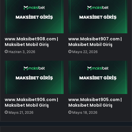
www.Maksibet908.com |
www.Maksibet907.com |
Maksibet Mobil Giriş
Maksibet Mobil Giriş
Haziran 3, 2026
Mayıs 22, 2026
www.Maksibet906.com |
www.Maksibet905.com |
Maksibet Mobil Giriş
Maksibet Mobil Giriş
Mayıs 21, 2026
Mayıs 18, 2026