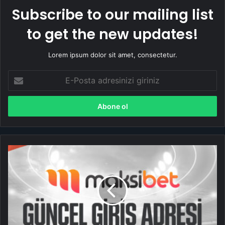
Subscribe to our mailing list
to get the new updates!
Lorem ipsum dolor sit amet, consectetur.
E-
Posta
adresinizi
giriniz
Maksibet606.com
|
Maksibet
Giriş
|
Maksibet
Mobil
Giriş