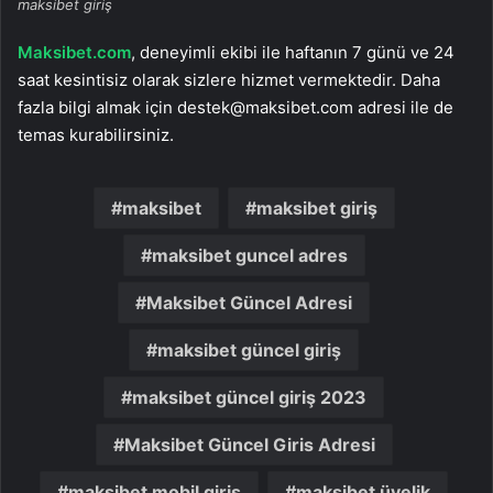
maksibet giriş
Maksibet.com
, deneyimli ekibi ile haftanın 7 günü ve 24
saat kesintisiz olarak sizlere hizmet vermektedir. Daha
fazla bilgi almak için
destek@maksibet.com
adresi ile de
temas kurabilirsiniz.
maksibet
maksibet giriş
maksibet guncel adres
Maksibet Güncel Adresi
maksibet güncel giriş
maksibet güncel giriş 2023
Maksibet Güncel Giris Adresi
maksibet mobil giris
maksibet üyelik