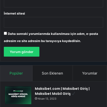
İnternet sitesi
Daha sonraki yorumlarımda kullanılması için adım, e-posta
adresim ve site adresim bu tarayıcıya kaydedilsin.
Popüler
Son Eklenen
Yorumlar
Maksibet.com | Maksibet Giriş |
Maksibet Mobil Giriş
Nisan 13, 2023