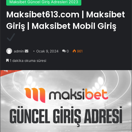
Maksibet Güncel Giriş Adresleri 2023
Maksibet613.com | Maksibet
Giriş | Maksibet Mobil Giriş
Bir
admin
Ocak 9, 2024
0
961
e-
1 dakika okuma süresi
posta
göndermek