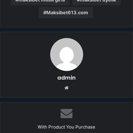
Maksibet613.com
admin
Web
sitesi
With Product You Purchase