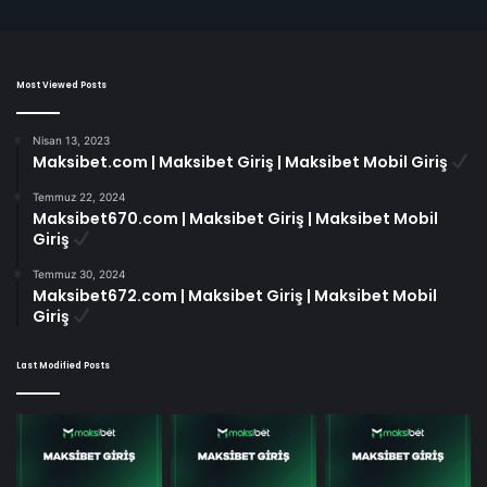
Most Viewed Posts
Nisan 13, 2023
Maksibet.com | Maksibet Giriş | Maksibet Mobil Giriş
Temmuz 22, 2024
Maksibet670.com | Maksibet Giriş | Maksibet Mobil
Giriş
Temmuz 30, 2024
Maksibet672.com | Maksibet Giriş | Maksibet Mobil
Giriş
Last Modified Posts