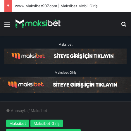
www.Maksibet907.com | Maksibet Mobil Giriş
Menü
Ar
Maksibet
Maksibet Giriş
Anasayfa
/
Maksibet
Maksibet
Maksibet Giriş