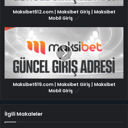
Maksibet612.com | Maksibet Giriş | Maksibet
Mobil Giriş
Maksibet619.com
|
Maksibet
Giriş
|
Maksibet
Mobil
Giriş
Maksibet619.com | Maksibet Giriş | Maksibet
Mobil Giriş
İlgili Makaleler