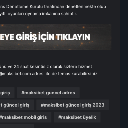
sans Denetleme Kurulu tarafından denetlenmekte olup
ifli oyunları oynama imkanına sahiptir.
günü ve 24 saat kesintisiz olarak sizlere hizmet
@maksibet.com
adresi ile de temas kurabilirsiniz.
giriş
maksibet guncel adres
 güncel giriş
maksibet güncel giriş 2023
maksibet mobil giris
maksibet üyelik