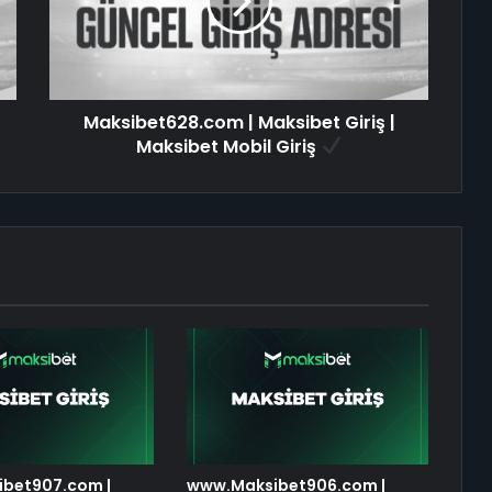
|
Maksibet
Mobil
Giriş
Maksibet628.com | Maksibet Giriş |
Maksibet Mobil Giriş
bet907.com |
www.Maksibet906.com |