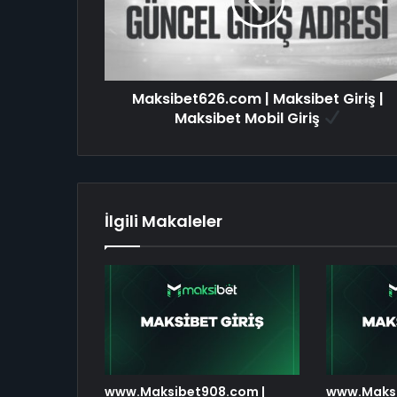
|
Maksibet
Mobil
Giriş
Maksibet626.com | Maksibet Giriş |
Maksibet Mobil Giriş
İlgili Makaleler
www.Maksibet908.com |
www.Maksi