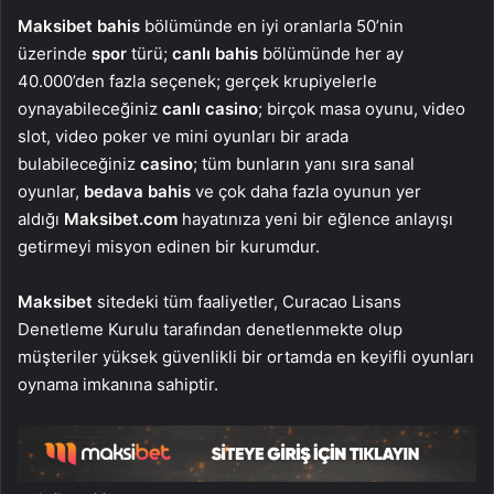
Maksibet
bahis
bölümünde en iyi oranlarla 50’nin
üzerinde
spor
türü;
canlı bahis
bölümünde her ay
40.000’den fazla seçenek; gerçek krupiyelerle
oynayabileceğiniz
canlı casino
; birçok masa oyunu, video
slot, video poker ve mini oyunları bir arada
bulabileceğiniz
casino
; tüm bunların yanı sıra sanal
oyunlar,
bedava bahis
ve çok daha fazla oyunun yer
aldığı
Maksibet.com
hayatınıza yeni bir eğlence anlayışı
getirmeyi misyon edinen bir kurumdur.
Maksibet
sitedeki tüm faaliyetler, Curacao Lisans
Denetleme Kurulu tarafından denetlenmekte olup
müşteriler yüksek güvenlikli bir ortamda en keyifli oyunları
oynama imkanına sahiptir.