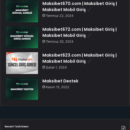
Maksibet670.com | Maksibet Giriş |
Maksibet Mobil Giriş
Temmuz 22, 2024
Maksibet672.com | Maksibet Giriş |
Maksibet Mobil Giriş
Temmuz 30, 2024
Maksibet623.com | Maksibet Giriş |
Maksibet Mobil Giriş
Şubat 1, 2024
Maksibet Destek
Kasım 15, 2022
Recent Tech News