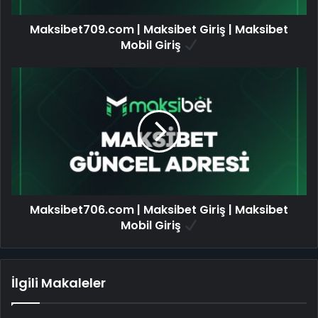
Maksibet709.com | Maksibet Giriş | Maksibet
Mobil Giriş
Maksibet706.com
|
Maksibet
Giriş
|
Maksibet
Mobil
Giriş
Maksibet706.com | Maksibet Giriş | Maksibet
Mobil Giriş
İlgili Makaleler