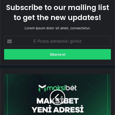
Subscribe to our mailing list
to get the new updates!
Lorem ipsum dolor sit amet, consectetur.
E-
Posta
adresinizi
giriniz
Maksibet709.com
|
Maksibet
Giriş
|
Maksibet
Mobil
Giriş