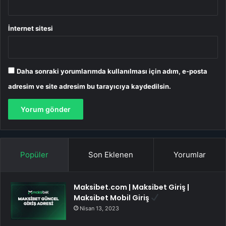
İnternet sitesi
Daha sonraki yorumlarımda kullanılması için adım, e-posta
adresim ve site adresim bu tarayıcıya kaydedilsin.
Popüler
Son Eklenen
Yorumlar
Maksibet.com | Maksibet Giriş |
Maksibet Mobil Giriş
Nisan 13, 2023