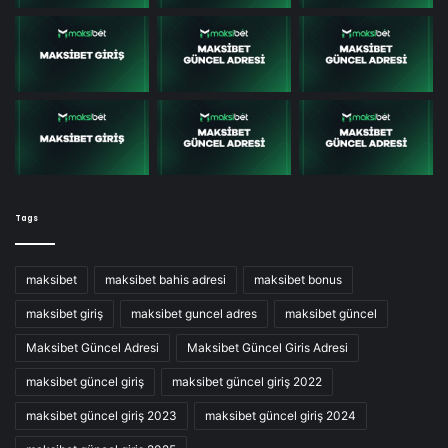
Tags
maksibet
maksibet bahis adresi
maksibet bonus
maksibet giriş
maksibet guncel adres
maksibet güncel
Maksibet Güncel Adresi
Maksibet Güncel Giris Adresi
maksibet güncel giriş
maksibet güncel giriş 2022
maksibet güncel giriş 2023
maksibet güncel giriş 2024