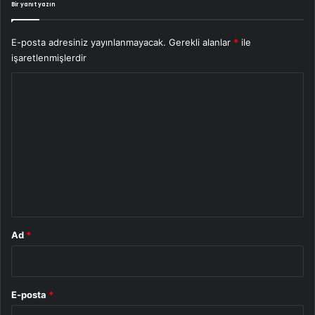
Bir yanıt yazın
E-posta adresiniz yayınlanmayacak.
Gerekli alanlar
*
ile
işaretlenmişlerdir
Y
o
r
u
m
*
Ad
*
E-posta
*