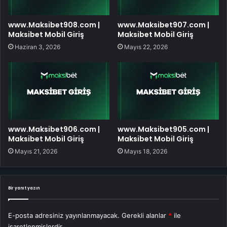
www.Maksibet908.com |
www.Maksibet907.com |
Maksibet Mobil Giriş
Maksibet Mobil Giriş
Haziran 3, 2026
Mayıs 22, 2026
www.Maksibet906.com |
www.Maksibet905.com |
Maksibet Mobil Giriş
Maksibet Mobil Giriş
Mayıs 21, 2026
Mayıs 18, 2026
Bir yanıt yazın
E-posta adresiniz yayınlanmayacak.
Gerekli alanlar
*
ile
işaretlenmişlerdir