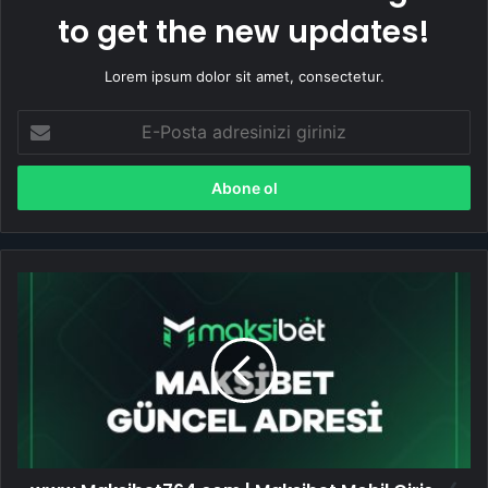
to get the new updates!
Lorem ipsum dolor sit amet, consectetur.
E-
Posta
adresinizi
giriniz
www.Maksibet764.com
|
Maksibet
Mobil
Giriş