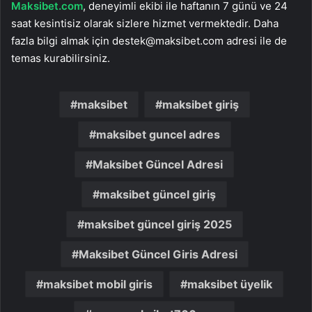
Maksibet.com
, deneyimli ekibi ile haftanın 7 günü ve 24
saat kesintisiz olarak sizlere hizmet vermektedir. Daha
fazla bilgi almak için
destek@maksibet.com
adresi ile de
temas kurabilirsiniz.
maksibet
maksibet giriş
maksibet guncel adres
Maksibet Güncel Adresi
maksibet güncel giriş
maksibet güncel giriş 2025
Maksibet Güncel Giris Adresi
maksibet mobil giris
maksibet üyelik