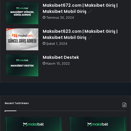
Maksibet672.com | Maksibet Giriş |
Maksibet Mobil Giriş
Temmuz 30, 2024
Maksibet623.com | Maksibet Giriş |
Maksibet Mobil Giriş
Şubat 1, 2024
Maksibet Destek
Kasım 15, 2022
Recent Tech News