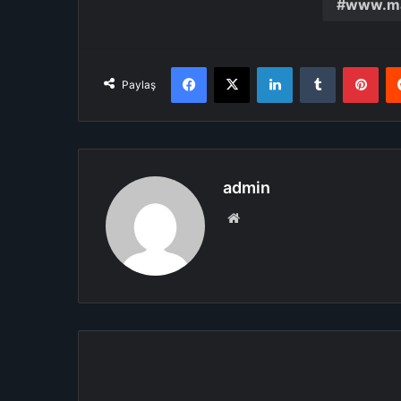
www.ma
Facebook
X
LinkedIn
Tumblr
Pint
Paylaş
admin
Web
sitesi