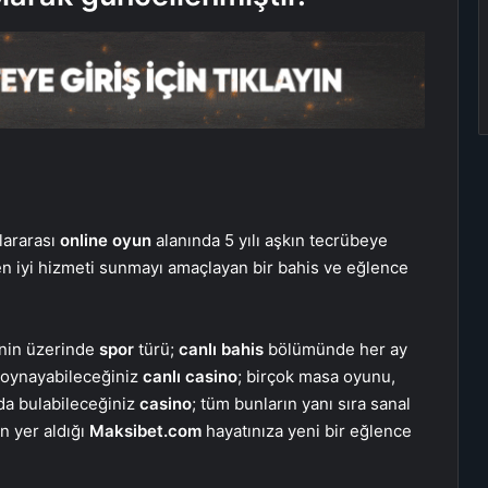
lararası
online oyun
alanında 5 yılı aşkın tecrübeye
en iyi hizmeti sunmayı amaçlayan bir bahis ve eğlence
’nin üzerinde
spor
türü;
canlı bahis
bölümünde her ay
 oynayabileceğiniz
canlı casino
; birçok masa oyunu,
ada bulabileceğiniz
casino
; tüm bunların yanı sıra sanal
n yer aldığı
Maksibet.com
hayatınıza yeni bir eğlence
.