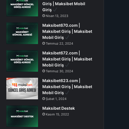
Giriş | Maksibet Mobil
Giriş
Nisan 13, 2023
Maksibet670.com |
Maksibet Giriş | Maksibet
Mobil Giriş
Temmuz 22, 2024
Maksibet672.com |
Maksibet Giriş | Maksibet
Mobil Giriş
Temmuz 30, 2024
Maksibet623.com |
Maksibet Giriş | Maksibet
Mobil Giriş
Şubat 1, 2024
Maksibet Destek
Kasım 15, 2022