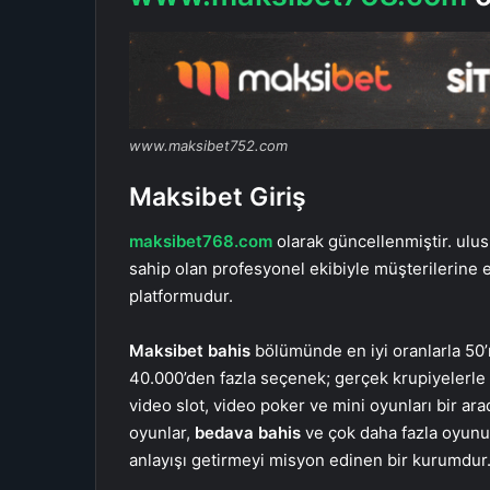
www.maksibet752.com
Maksibet Giriş
maksibet768.com
olarak güncellenmiştir. ulus
sahip olan profesyonel ekibiyle müşterilerine 
platformudur.
Maksibet
bahis
bölümünde en iyi oranlarla 50
40.000’den fazla seçenek; gerçek krupiyelerle
video slot, video poker ve mini oyunları bir ar
oyunlar,
bedava bahis
ve çok daha fazla oyunu
anlayışı getirmeyi misyon edinen bir kurumdur