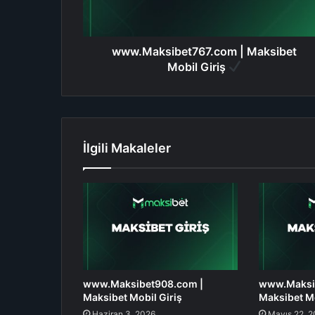
www.Maksibet767.com | Maksibet
Mobil Giriş
İlgili Makaleler
www.Maksibet908.com |
www.Maksib
Maksibet Mobil Giriş
Maksibet Mo
Haziran 3, 2026
Mayıs 22, 