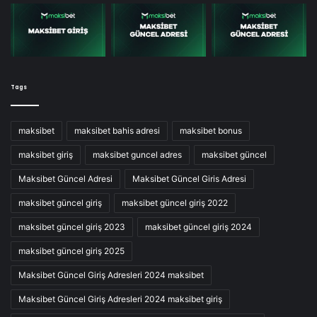
Tags
maksibet
maksibet bahis adresi
maksibet bonus
maksibet giriş
maksibet guncel adres
maksibet güncel
Maksibet Güncel Adresi
Maksibet Güncel Giris Adresi
maksibet güncel giriş
maksibet güncel giriş 2022
maksibet güncel giriş 2023
maksibet güncel giriş 2024
maksibet güncel giriş 2025
Maksibet Güncel Giriş Adresleri 2024 maksibet
Maksibet Güncel Giriş Adresleri 2024 maksibet giriş