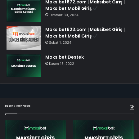
Maksibet672.com | Maksibet Giriş |
Maksibet Mobil Giriş
Temmuz 30, 2024
Maksibet623.com | Maksibet Giriş |
Maksibet Mobil Giriş
Şubat 1, 2024
Maksibet Destek
Kasım 15, 2022
Recent Tech News