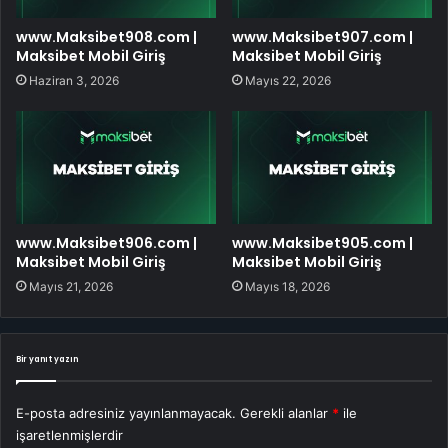
www.Maksibet908.com |
www.Maksibet907.com |
Maksibet Mobil Giriş
Maksibet Mobil Giriş
Haziran 3, 2026
Mayıs 22, 2026
www.Maksibet906.com |
www.Maksibet905.com |
Maksibet Mobil Giriş
Maksibet Mobil Giriş
Mayıs 21, 2026
Mayıs 18, 2026
Bir yanıt yazın
E-posta adresiniz yayınlanmayacak.
Gerekli alanlar
*
ile
işaretlenmişlerdir