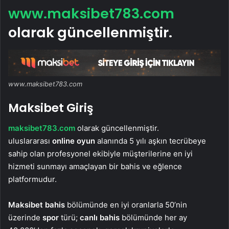
www.maksibet783
.com
olarak güncellenmiştir.
www.maksibet783.com
Maksibet Giriş
maksibet783.com
olarak güncellenmiştir.
uluslararası
online oyun
alanında 5 yılı aşkın tecrübeye
sahip olan profesyonel ekibiyle müşterilerine en iyi
hizmeti sunmayı amaçlayan bir bahis ve eğlence
platformudur.
Maksibet
bahis
bölümünde en iyi oranlarla 50’nin
üzerinde
spor
türü;
canlı bahis
bölümünde her ay