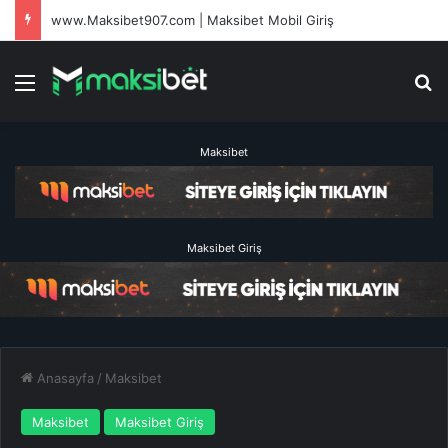
www.Maksibet907.com | Maksibet Mobil Giriş
Menü
Ar
Maksibet
Maksibet Giriş
Anasayfa
/
Maksibet
Maksibet
Maksibet Giriş