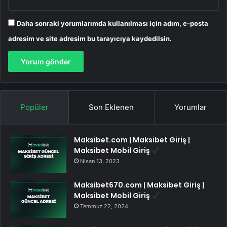
Daha sonraki yorumlarımda kullanılması için adım, e-posta
adresim ve site adresim bu tarayıcıya kaydedilsin.
Popüler
Son Eklenen
Yorumlar
Maksibet.com | Maksibet Giriş |
Maksibet Mobil Giriş
Nisan 13, 2023
Maksibet670.com | Maksibet Giriş |
Maksibet Mobil Giriş
Temmuz 22, 2024