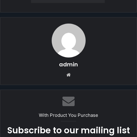
admin
Web
sitesi
With Product You Purchase
Subscribe to our mailing list