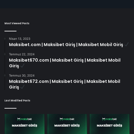
Most Viewed Posts
Nisan 13, 2023
Maksibet.com | Maksibet Giriş | Maksibet Mobil Giriş
Temmuz 22, 2024
Maksibet670.com | Maksibet Giriş | Maksibet Mobil
Giriş
Temmuz 30, 2024
Maksibet672.com | Maksibet Giriş | Maksibet Mobil
Giriş
Last Modified Posts