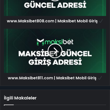
www.Maksibet808.com | Maksibet Mobil Giriş
www.Maksibet811.com
|
Maksibet
Mobil
Giriş
www.Maksibet811.com | Maksibet Mobil Giriş
İlgili Makaleler