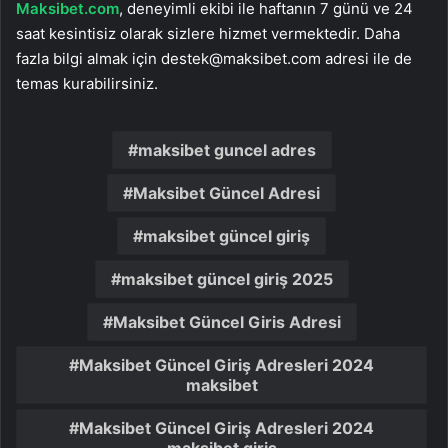
Maksibet.com
, deneyimli ekibi ile haftanın 7 günü ve 24
saat kesintisiz olarak sizlere hizmet vermektedir. Daha
fazla bilgi almak için
destek@maksibet.com
adresi ile de
temas kurabilirsiniz.
maksibet guncel adres
Maksibet Güncel Adresi
maksibet güncel giriş
maksibet güncel giriş 2025
Maksibet Güncel Giris Adresi
Maksibet Güncel Giriş Adresleri 2024
maksibet
Maksibet Güncel Giriş Adresleri 2024