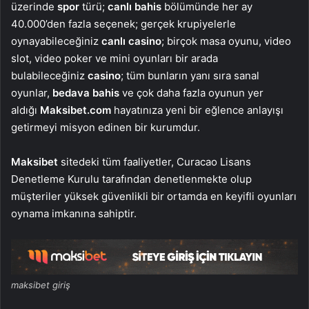
üzerinde
spor
türü;
canlı bahis
bölümünde her ay
40.000’den fazla seçenek; gerçek krupiyelerle
oynayabileceğiniz
canlı casino
; birçok masa oyunu, video
slot, video poker ve mini oyunları bir arada
bulabileceğiniz
casino
; tüm bunların yanı sıra sanal
oyunlar,
bedava bahis
ve çok daha fazla oyunun yer
aldığı
Maksibet.com
hayatınıza yeni bir eğlence anlayışı
getirmeyi misyon edinen bir kurumdur.
Maksibet
sitedeki tüm faaliyetler, Curacao Lisans
Denetleme Kurulu tarafından denetlenmekte olup
müşteriler yüksek güvenlikli bir ortamda en keyifli oyunları
oynama imkanına sahiptir.
maksibet giriş