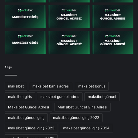
Tags
maksibet
maksibet bahis adresi
maksibet bonus
maksibet giriş
maksibet guncel adres
maksibet güncel
Maksibet Güncel Adresi
Maksibet Güncel Giris Adresi
maksibet güncel giriş
maksibet güncel giriş 2022
maksibet güncel giriş 2023
maksibet güncel giriş 2024