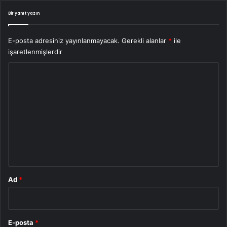
Bir yanıt yazın
E-posta adresiniz yayınlanmayacak.
Gerekli alanlar
*
ile
işaretlenmişlerdir
Y
o
r
u
m
*
Ad
*
E-posta
*