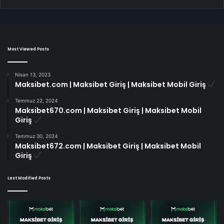
Most Viewed Posts
Nisan 13, 2023
Maksibet.com | Maksibet Giriş | Maksibet Mobil Giriş
Temmuz 22, 2024
Maksibet670.com | Maksibet Giriş | Maksibet Mobil
Giriş
Temmuz 30, 2024
Maksibet672.com | Maksibet Giriş | Maksibet Mobil
Giriş
Last Modified Posts