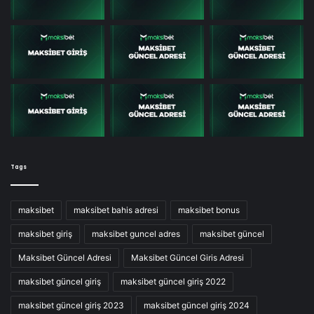
Tags
maksibet
maksibet bahis adresi
maksibet bonus
maksibet giriş
maksibet guncel adres
maksibet güncel
Maksibet Güncel Adresi
Maksibet Güncel Giris Adresi
maksibet güncel giriş
maksibet güncel giriş 2022
maksibet güncel giriş 2023
maksibet güncel giriş 2024