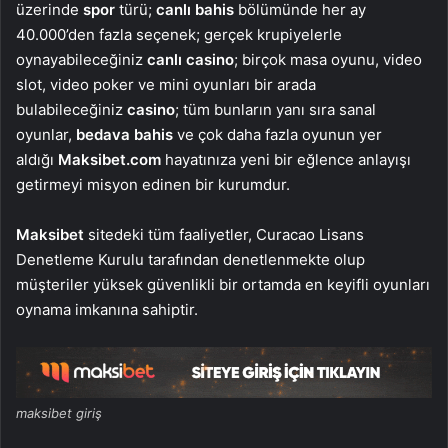
üzerinde
spor
türü;
canlı bahis
bölümünde her ay
40.000’den fazla seçenek; gerçek krupiyelerle
oynayabileceğiniz
canlı casino
; birçok masa oyunu, video
slot, video poker ve mini oyunları bir arada
bulabileceğiniz
casino
; tüm bunların yanı sıra sanal
oyunlar,
bedava bahis
ve çok daha fazla oyunun yer
aldığı
Maksibet.com
hayatınıza yeni bir eğlence anlayışı
getirmeyi misyon edinen bir kurumdur.
Maksibet
sitedeki tüm faaliyetler, Curacao Lisans
Denetleme Kurulu tarafından denetlenmekte olup
müşteriler yüksek güvenlikli bir ortamda en keyifli oyunları
oynama imkanına sahiptir.
maksibet giriş