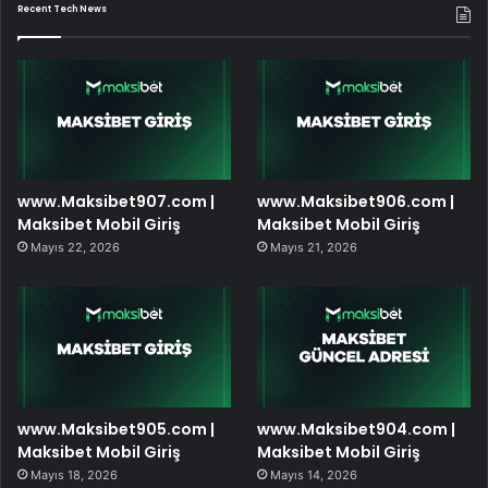
Recent Tech News
www.Maksibet907.com |
www.Maksibet906.com |
Maksibet Mobil Giriş
Maksibet Mobil Giriş
Mayıs 22, 2026
Mayıs 21, 2026
www.Maksibet905.com |
www.Maksibet904.com |
Maksibet Mobil Giriş
Maksibet Mobil Giriş
Mayıs 18, 2026
Mayıs 14, 2026