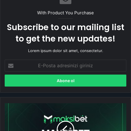
With Product You Purchase
Subscribe to our mailing list
to get the new updates!
Lorem ipsum dolor sit amet, consectetur.
E-
Posta
adresinizi
giriniz
www.Maksibet842.com
|
Maksibet
Mobil
Giriş