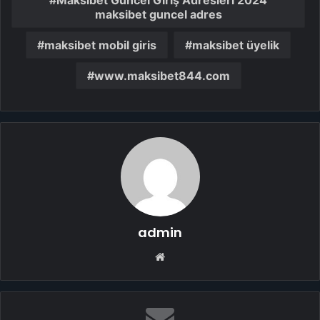
Maksibet Güncel Giriş Adresleri 2024
maksibet guncel adres
maksibet mobil giris
maksibet üyelik
www.maksibet844.com
admin
Web
sitesi