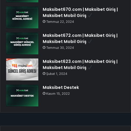
Maksibet670.com | Maksibet Giriş |
Maksibet Mobil Giriş
Temmuz 22, 2024
Maksibet672.com | Maksibet Giriş |
Maksibet Mobil Giriş
Temmuz 30, 2024
Maksibet623.com | Maksibet Giriş |
Maksibet Mobil Giriş
Şubat 1, 2024
Maksibet Destek
Kasım 15, 2022