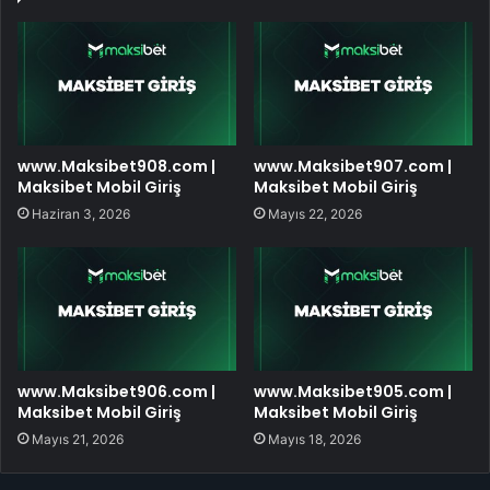
www.Maksibet908.com |
www.Maksibet907.com |
Maksibet Mobil Giriş
Maksibet Mobil Giriş
Haziran 3, 2026
Mayıs 22, 2026
www.Maksibet906.com |
www.Maksibet905.com |
Maksibet Mobil Giriş
Maksibet Mobil Giriş
Mayıs 21, 2026
Mayıs 18, 2026