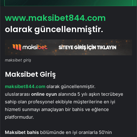
www.maksibet844
.com
olarak güncellenmiştir.
maksibet giriş
Maksibet Giriş
maksibet844.com
olarak güncellenmiştir.
uluslararası
online oyun
alanında 5 yılı aşkın tecrübeye
sahip olan profesyonel ekibiyle müşterilerine en iyi
hizmeti sunmayı amaçlayan bir bahis ve eğlence
platformudur.
Maksibet
bahis
bölümünde en iyi oranlarla 50’nin