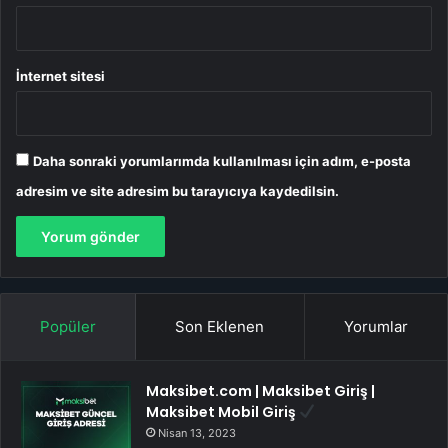
İnternet sitesi
Daha sonraki yorumlarımda kullanılması için adım, e-posta
adresim ve site adresim bu tarayıcıya kaydedilsin.
Popüler
Son Eklenen
Yorumlar
Maksibet.com | Maksibet Giriş |
Maksibet Mobil Giriş
Nisan 13, 2023